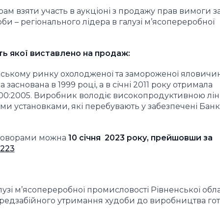
м взяти участь в аукціоні з продажу прав вимоги з
 – регіонального лідера в галузі м’ясопереробної
ть якої виставлено на продаж:
ському ринку охолодженої та замороженої яловичи
аснована в 1999 році, а в січні 2011 року отримала
000:2005. Виробник володіє високопродуктивною лін
ми установками, які перебувають у забезпечені Банк
говорами можна
10 січня
2023 року
, прейшовши за
9223
узі м’ясопереробної промисловості Рівненської облас
редзабійного утримання худоби до виробництва гот