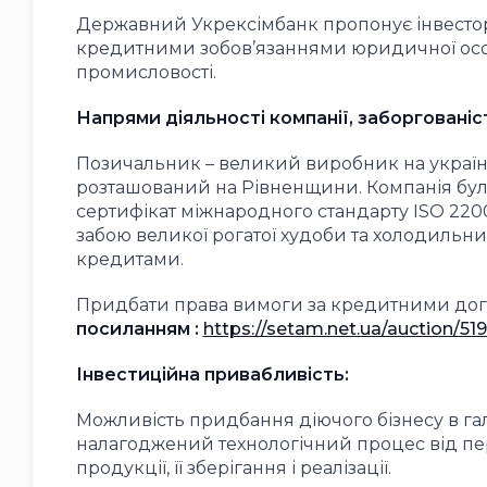
Державний Укрексімбанк пропонує інвестора
кредитними зобов’язаннями юридичної особи
промисловості.
Напрями діяльності компанії, заборгованіс
Позичальник – великий виробник на україн
розташований на Рівненщини. Компанія була з
сертифікат міжнародного стандарту ISO 22
забою великої рогатої худоби та холодильни
кредитами.
Придбати права вимоги за кредитними до
посиланням :
https://setam.net.ua/auction/51
Інвестиційна привабливість:
Можливість придбання діючого бізнесу в гал
налагоджений технологічний процес від пе
продукції, її зберігання і реалізації.