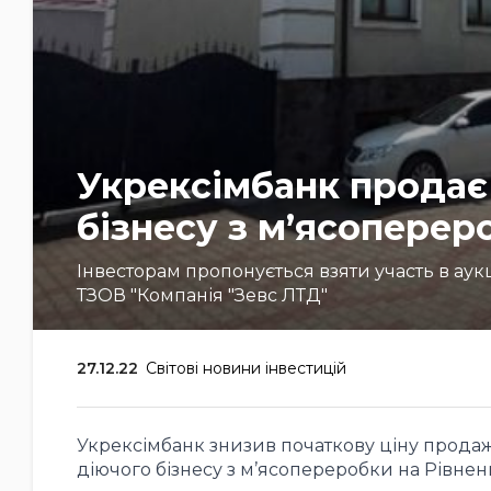
Укрексімбанк продає 
бізнесу з м’ясоперер
Інвесторам пропонується взяти участь в ау
ТЗОВ "Компанія "Зевс ЛТД"
27.12.22
Світові новини інвестицій
Укрексімбанк знизив початкову ціну продаж
діючого бізнесу з м’ясопереробки на Рівне