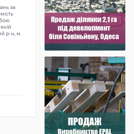
ань за
мість
абою
 якій
 р-н, м.