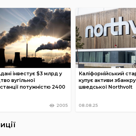
дані інвестує $3 млрд у
Каліфорнійський ста
тво вугільної
купує активи збанкру
станції потужністю 2400
шведської Northvolt
2005
08.08.25
иції