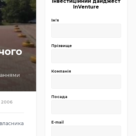
Інвестиційний дайджест
InVenture
Імʼя
Прізвище
чого
Компанія
язаннями
Посада
2006
E-mail
 власника