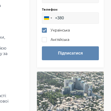
а
Телефон
Українська
ни,
Англійська
ією
Підписатися
у за
ті:
ової