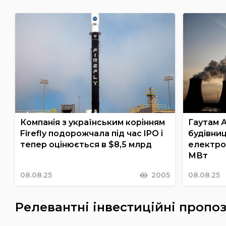
Компанія з українським корінням
Гаутам А
Firefly подорожчала під час IPO і
будівниц
тепер оцінюється в $8,5 млрд
електро
МВт
08.08.25
2005
08.08.25
Релевантні інвестиційні пропоз