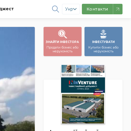
джест
Укр
Контакти
ЗНАЙТИ ІНВЕСТОРА
ІНВЕСТУВАТИ
Продати бізнес або
Купити бізнес або
нерухомість
нерухомість