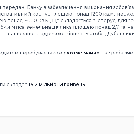
и передані Банку в забезпечення виконання зобов’яз
стративний корпус площею понад 1200 кв.м.; нерухо
понад 6000 кв.м., що складається зі споруд для з
обки м’яса, земельна ділянка площею понад 2,7 га, на
розташовано за адресою: Рівненська обл., Дубенський
редитом перебуває також
рухоме майно –
виробниче
оги складає
15,2
мільйони гривень.