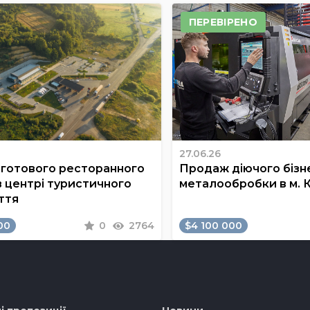
ПЕРЕВІРЕНО
27.06.26
готового ресторанного
Продаж діючого бізне
в центрі туристичного
металообробки в м. 
ття
00
0
2764
$4 100 000