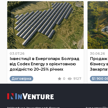
03.07.26
30.06.26
Інвестиції в Енергопарк Болград
Продаж 
від Codex Energy з орієнтовною
бізнесу 
дохідністю 20–25% річних
Закарпа
Договірна
0
9127
$1 900 0