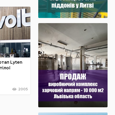
ртап Lyten
тілої
2005