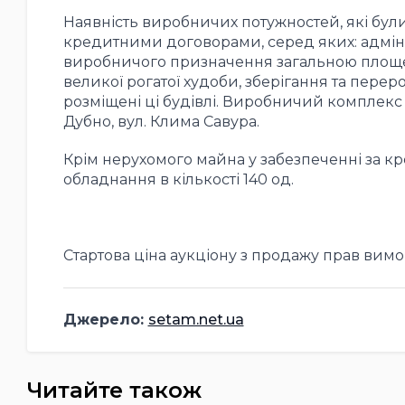
Наявність виробничих потужностей, які бул
кредитними договорами, серед яких: адміні
виробничого призначення загальною площею 
великої рогатої худоби, зберігання та перер
розміщені ці будівлі. Виробничий комплекс 
Дубно, вул. Клима Савура.
Крім нерухомого майна у забезпеченні за к
обладнання в кількості 140 од.
Стартова ціна аукціону з продажу прав вим
Джерело:
setam.net.ua
Читайте також