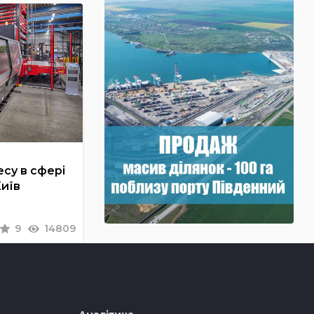
су в сфері
Київ
9
14809