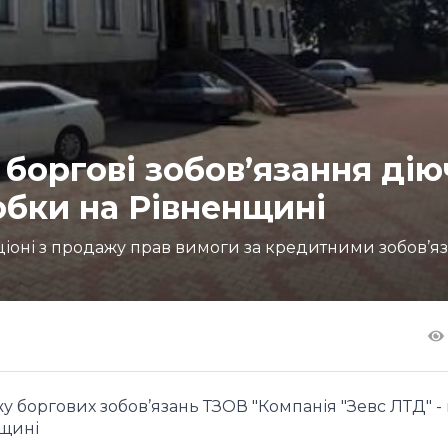
боргові зобов’язання дію
обки на Рівненщині
кціоні з продажу прав вимоги за кредитними зобов’
у боргових зобов’язань ТЗОВ "Компанія "Зевс ЛТД" -
нщині