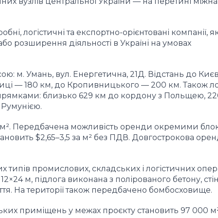
них вузлів центральної України — на перетині міжн
бні, логістичні та експортно-орієнтовані компанії, 
або розширення діяльності в Україні на умовах
ю: м. Умань, вул. Енергетична, 21Д. Відстань до Киє
нниці — 180 км, до Кропивницького — 200 км. Також л
рямками: близько 629 км до кордону з Польщею, 22
 Румунією.
0 м². Передбачена можливість оренди окремими бло
тановить $2,65–3,5 за м² без ПДВ. Довгострокова оре
 типів промислових, складських і логістичних опер
 12×24 м, підлога виконана з полірованого бетону, стін
тя. На території також передбачено бомбосховище.
их приміщень у межах проєкту становить 97 000 м²