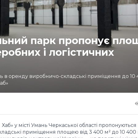
льний парк пропонує пло
робних і логістичних
ть в оренду виробничо-складські приміщення до 10 
аб»
Хаб» у місті Умань Черкаської області пропонуються 
ладські приміщення площею від 3 400 м² до 10 400 м