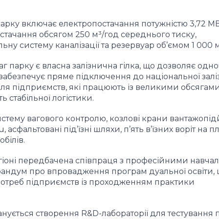
арку включає електропостачання потужністю 3,72 МВт
стачання обсягом 250 м³/год середнього тиску,
ьну систему каналізації та резервуар об’ємом 1 000 м
 парку є власна залізнична гілка, що дозволяє одн
 забезпечує пряме підключення до національної залі
ля підприємств, які працюють із великими обсягам
ь стабільної логістики.
истему вагового контролю, козлові крани вантажопі
, асфальтовані під’їзні шляхи, п’ять в’їзних воріт на п
білів.
гіоні передбачена співпраця з професійними навч
рандум про впровадження програм дуальної освіти,
 потреб підприємств із проходженням практики
анується створення R&D-лабораторії для тестування п