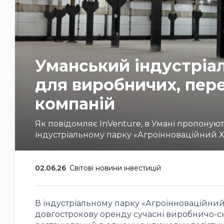
Уманський індустріа
для виробничих, пере
компаній
Як повідомляє InVenture, в Умані пропоную
індустріальному парку «Агроінноваційний Х
02.06.26
Світові новини інвестицій
В індустріальному парку «Агроінноваційний 
довгострокову оренду сучасні виробничо-ск