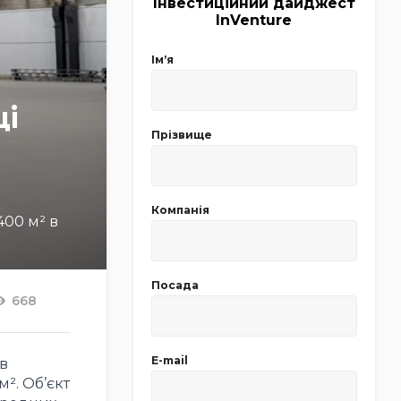
Інвестиційний дайджест
InVenture
Імʼя
щі
Прізвище
Компанія
400 м² в
Посада
668
E-mail
в
². Об’єкт