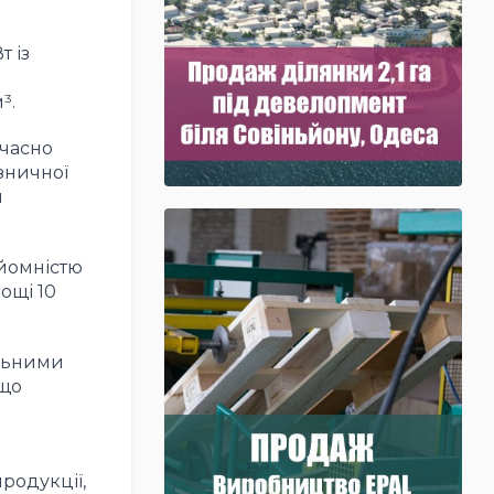
 із
³.
очасно
зничної
и
дйомністю
лощі 10
альними
 що
родукції,