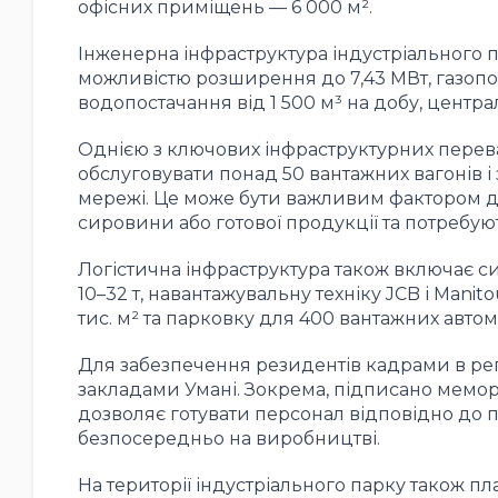
офісних приміщень — 6 000 м².
Інженерна інфраструктура індустріального п
можливістю розширення до 7,43 МВт, газопо
водопостачання від 1 500 м³ на добу, централ
Однією з ключових інфраструктурних переваг
обслуговувати понад 50 вантажних вагонів і
мережі. Це може бути важливим фактором д
сировини або готової продукції та потребуют
Логістична інфраструктура також включає с
10–32 т, навантажувальну техніку JCB і Manitou
тис. м² та парковку для 400 вантажних автомо
Для забезпечення резидентів кадрами в ре
закладами Умані. Зокрема, підписано мемо
дозволяє готувати персонал відповідно до
безпосередньо на виробництві.
На території індустріального парку також пл