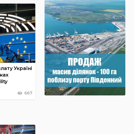
лату Україні
жах
lity
667