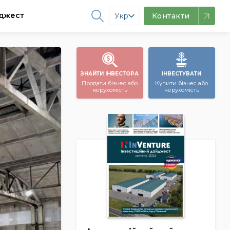
джест
Укр
Контакти
ЗНАЙТИ ІНВЕСТОРА
ІНВЕСТУВАТИ
Продати бізнес або
Купити бізнес або
нерухомість
нерухомість