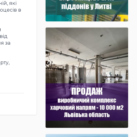
й, які
оцесів в
и
від
я за
рту,