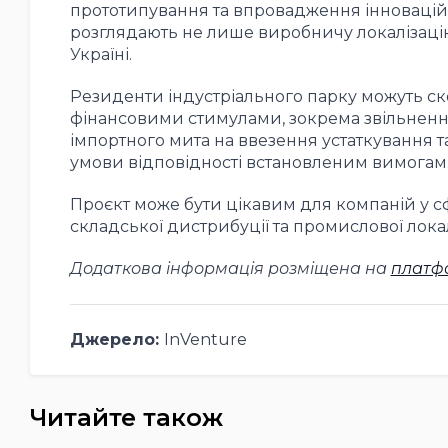
прототипування та впровадження інноваційн
розглядають не лише виробничу локалізацію,
Україні.
Резиденти індустріального парку можуть с
фінансовими стимулами, зокрема звільненням
імпортного мита на ввезення устаткування т
умови відповідності встановленим вимогам
Проєкт може бути цікавим для компаній у с
складської дистрибуції та промислової локал
Додаткова інформація розміщена на
платфо
Джерело:
InVenture
Читайте також