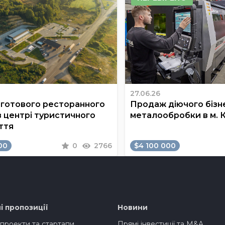
27.06.26
готового ресторанного
Продаж діючого бізне
в центрі туристичного
металообробки в м. 
ття
00
0
2766
$4 100 000
і пропозиції
Новини
 проекти та стартапи
Прямі інвестиції та M&A