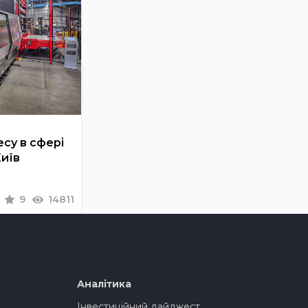
су в сфері
Київ
9
14811
Аналітика
Інвестиційний дайджест