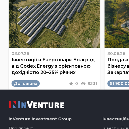
03.07.26
30.06.26
Інвестиції в Енергопарк Болград
Продаж 
від Codex Energy з орієнтовною
бізнесу 
дохідністю 20–25% річних
Закарпа
Договірна
0
9331
$1 900 0
InVenture
Investment Group
Інвестиційн
Про проект
Інвестиційні