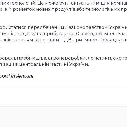
их технологій. Це може бути актуальним для компані
 а й розвиток нових продуктів або технологічних пр
користатися передбаченими законодавством Україн
 від податку на прибуток на 10 років, звільненням 
а звільненням від сплати ПДВ при імпорті обладнанн
.
ферах виробництва, агропереробки, логістики, експо
ізації в центральній частині України.
рмі InVenture