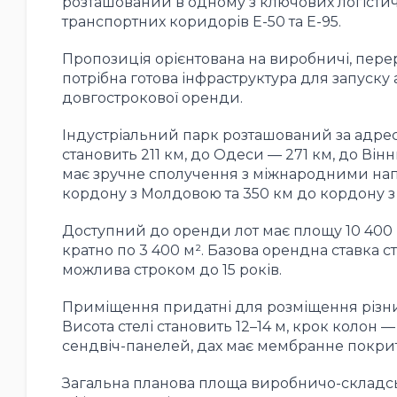
розташований в одному з ключових логістич
транспортних коридорів E-50 та E-95.
Пропозиція орієнтована на виробничі, переро
потрібна готова інфраструктура для запуску 
довгострокової оренди.
Індустріальний парк розташований за адресо
становить 211 км, до Одеси — 271 км, до Ві
має зручне сполучення з міжнародними нап
кордону з Молдовою та 350 км до кордону з
Доступний до оренди лот має площу 10 40
кратно по 3 400 м². Базова орендна ставка с
можлива строком до 15 років.
Приміщення придатні для розміщення різних
Висота стелі становить 12–14 м, крок колон —
сендвіч-панелей, дах має мембранне покрит
Загальна планова площа виробничо-складськ