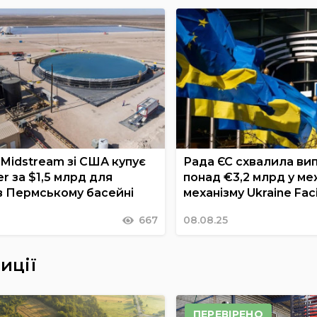
 Midstream зі США купує
Рада ЄС схвалила вип
er за $1,5 млрд для
понад €3,2 млрд у ме
в Пермському басейні
механізму Ukraine Faci
667
08.08.25
иції
ПЕРЕВІРЕНО