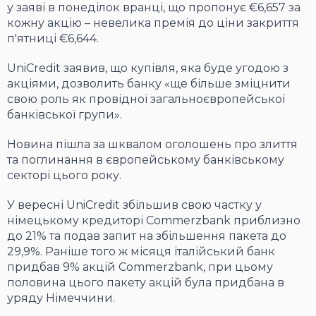
у заяві в понеділок вранці, що пропонує €6,657 за
кожну акцію – невелика премія до ціни закриття
п'ятниці €6,644.
UniCredit заявив, що купівля, яка буде угодою з
акціями, дозволить банку «ще більше зміцнити
свою роль як провідної загальноєвропейської
банківської групи».
Новина пішла за шквалом оголошень про злиття
та поглинання в європейському банківському
секторі цього року.
У вересні UniCredit збільшив свою частку у
німецькому кредиторі Commerzbank приблизно
до 21% та подав запит на збільшення пакета до
29,9%. Раніше того ж місяця італійський банк
придбав 9% акцій Commerzbank, при цьому
половина цього пакету акцій була придбана в
уряду Німеччини.