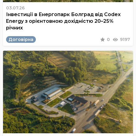
03.07.26
Інвестиції в Енергопарк Болград від Codex
Energy з орієнтовною дохідністю 20–25%
річних
Договірна
0
9197