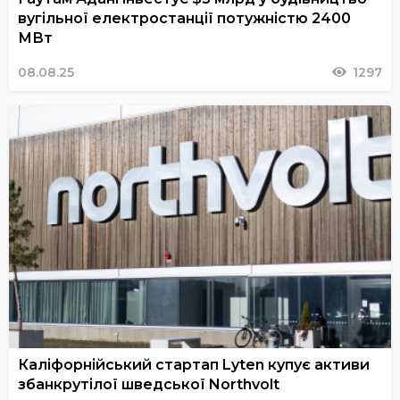
вугільної електростанції потужністю 2400
МВт
08.08.25
1297
Каліфорнійський стартап Lyten купує активи
збанкрутілої шведської Northvolt