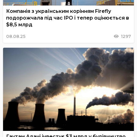
Компанія з українським корінням Firefly
подорожчала під час IPO і тепер оцінюється в
$8,5 млрд
08.08.25
1297
Гаутам Адані інвестує $3 млрд у будівництво