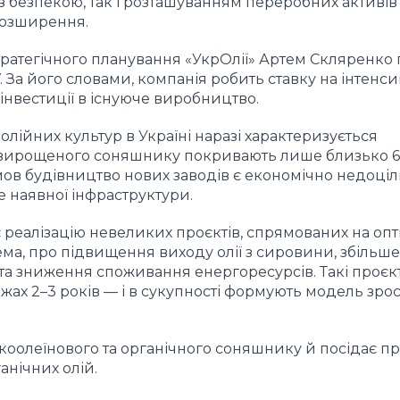
 безпекою, так і розташуванням переробних активів
розширення.
ратегічного планування «УкрОлії» Артем Скляренко 
. За його словами, компанія робить ставку на інтенс
інвестиції в існуюче виробництво.
лійних культур в Україні наразі характеризується
 вирощеного соняшнику покривають лише близько 
мов будівництво нових заводів є економічно недоціл
е наявної інфраструктури.
є реалізацію невеликих проєктів, спрямованих на оп
ема, про підвищення виходу олії з сировини, збільш
та зниження споживання енергоресурсів. Такі проєк
жах 2–3 років — і в сукупності формують модель зрос
коолеїнового та органічного соняшнику й посідає пр
анічних олій.