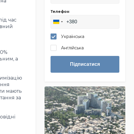
 на
Телефон
під час
ивний
Українська
Англійська
60%
ьним, а
Підписатися
тимізацію
ення
ти мають
тання за
овідні