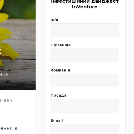
Інвестиційний дайджест
InVenture
Імʼя
Прізвище
є
Компанія
них
Посада
864
E-mail
і
шення в