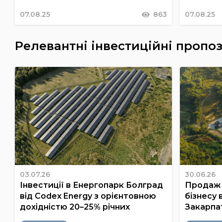
07.08.25
863
07.08.25
Релевантні інвестиційні пропоз
03.07.26
30.06.26
Інвестиції в Енергопарк Болград
Продаж 
від Codex Energy з орієнтовною
бізнесу 
дохідністю 20–25% річних
Закарпа