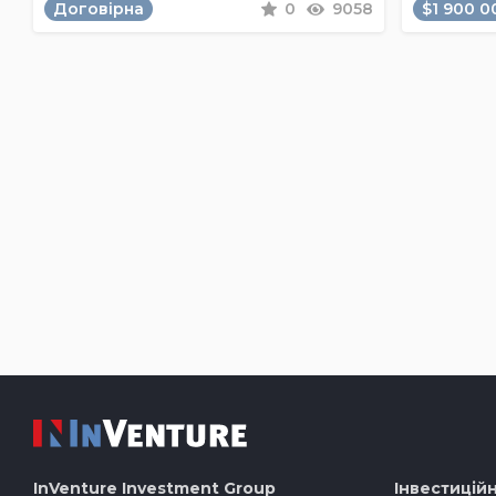
Договірна
0
9058
$1 900 0
InVenture
Investment Group
Інвестиційн