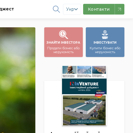
джест
Укр
Контакти
ЗНАЙТИ ІНВЕСТОРА
ІНВЕСТУВАТИ
Продати бізнес або
Купити бізнес або
нерухомість
нерухомість