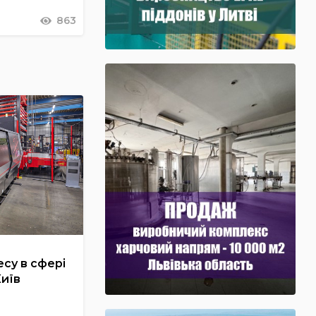
863
су в сфері
Київ