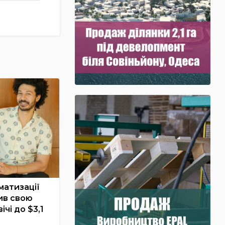
матизації
ив свою
ічі до $3,1