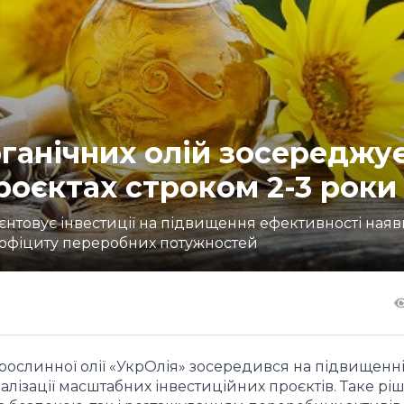
ганічних олій зосереджу
проєктах строком 2-3 роки
нтовує інвестиції на підвищення ефективності наяв
профіциту переробних потужностей
ослинної олії «УкрОлія» зосередився на підвищенн
алізації масштабних інвестиційних проєктів. Таке рі