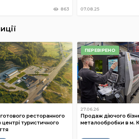
863
07.08.25
иції
ПЕРЕВІРЕНО
27.06.26
готового ресторанного
Продаж діючого бізне
в центрі туристичного
металообробки в м. 
ття