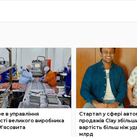
е в управління
Стартап у сфері авто
сті великого виробника
продажів Clay збільш
М’ясовита
вартість більш ніж удв
млрд