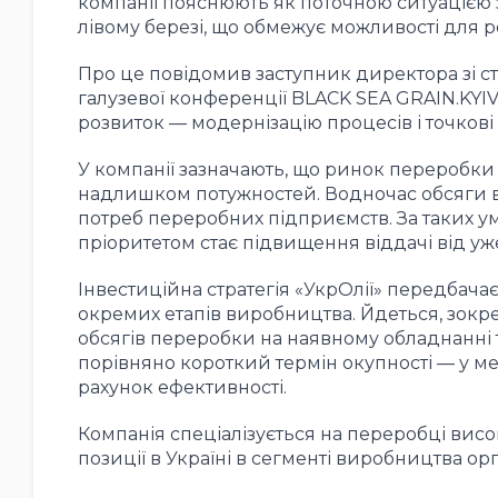
компанії пояснюють як поточною ситуацією з
лівому березі, що обмежує можливості для 
Про це повідомив заступник директора зі ст
галузевої конференції BLACK SEA GRAIN.KYIV
розвиток — модернізацію процесів і точкові 
У компанії зазначають, що ринок переробки о
надлишком потужностей. Водночас обсяги
потреб переробних підприємств. За таких у
пріоритетом стає підвищення віддачі від уж
Інвестиційна стратегія «УкрОлії» передбача
окремих етапів виробництва. Йдеться, зокр
обсягів переробки на наявному обладнанні 
порівняно короткий термін окупності — у ме
рахунок ефективності.
Компанія спеціалізується на переробці висо
позиції в Україні в сегменті виробництва орг