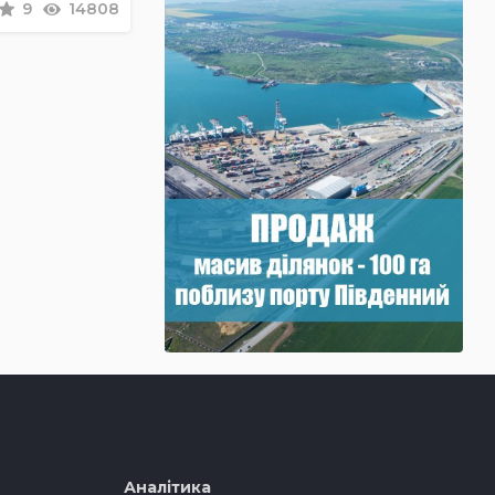
9
14808
Аналітика