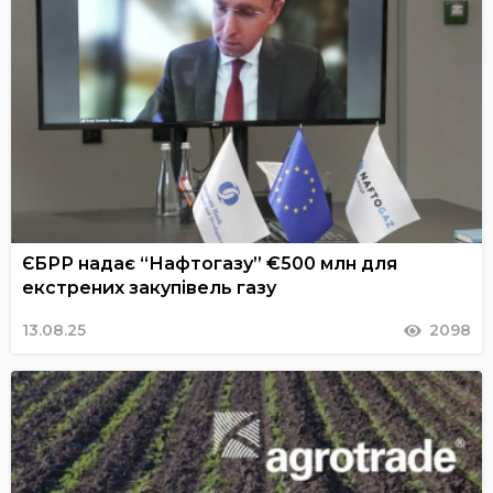
ЄБРР надає “Нафтогазу” €500 млн для
екстрених закупівель газу
13.08.25
2098