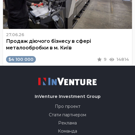
27.06.26
Продаж діючого бізнесу в сфері
металообробки в м. Київ
$4 100 000
9
14814
InVenture
Investment Group
Про проект
Стати партнером
Реклама
Команда