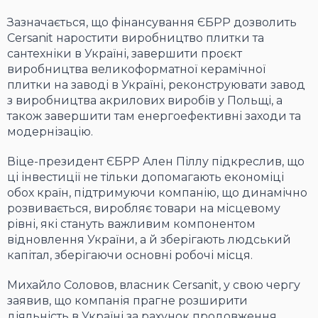
Зазначається, що фінансування ЄБРР дозволить
Cersanit наростити виробництво плитки та
сантехніки в Україні, завершити проєкт
виробництва великоформатної керамічної
плитки на заводі в Україні, реконструювати завод
з виробництва акрилових виробів у Польщі, а
також завершити там енергоефективні заходи та
модернізацію.
Віце-президент ЄБРР Ален Піллу підкреслив, що
ці інвестиції не тільки допомагають економіці
обох країн, підтримуючи компанію, що динамічно
розвивається, виробляє товари на місцевому
рівні, які стануть важливим компонентом
відновлення України, а й зберігають людський
капітал, зберігаючи основні робочі місця.
Михайло Соловов, власник Cersanit, у свою чергу
заявив, що компанія прагне розширити
діяльність в Україні за рахунок продовження