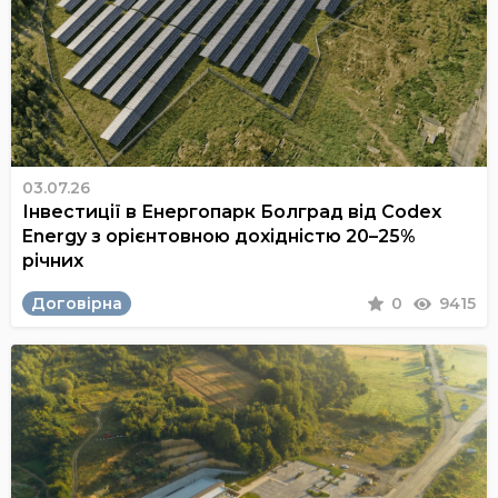
03.07.26
Інвестиції в Енергопарк Болград від Codex
Energy з орієнтовною дохідністю 20–25%
річних
Договірна
0
9415