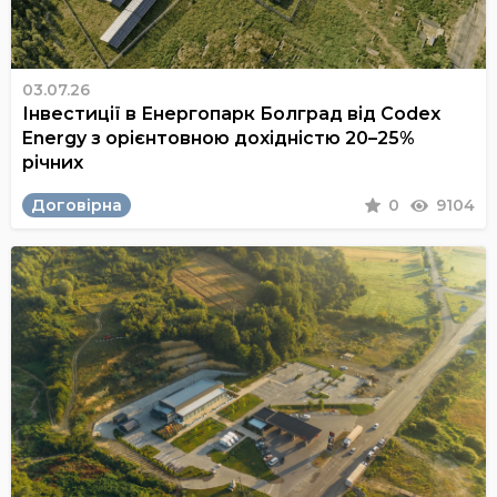
03.07.26
Інвестиції в Енергопарк Болград від Codex
Energy з орієнтовною дохідністю 20–25%
річних
Договірна
0
9104