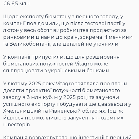
€6-6,5 млн.
Щодо експорту біометану з першого заводу, у
компанії повідомили, що після тестової партії у
лютому весь обсяг виробництва продається за
ринковими цінами до країн, зокрема Німеччини
та Великобританії, але деталей не уточнили.
У компанії припустили, що для розширення
біометанових потужностей Vitagro може
співпрацювати з українськими банками.
У лютому 2025 року Vitagro заявляла про плани
досягти проектної потужності біометанового
заводу в 3 млн куб. м у 2025 році та за умови
успішного експорту побудувати ще два заводи у
Хмельницькій та Рівненській областях. Тоді ж
йшлося про можливість залучення іноземних
інвесторів.
Компанія розраховувала, що інвестиції в перший