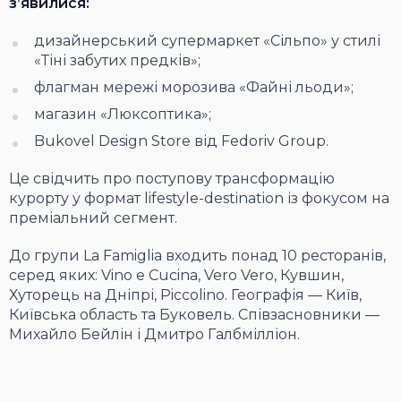
з’явилися:
дизайнерський супермаркет «Сільпо» у стилі
«Тіні забутих предків»;
флагман мережі морозива «Файні льоди»;
магазин «Люксоптика»;
Bukovel Design Store від Fedoriv Group.
Це свідчить про поступову трансформацію
курорту у формат lifestyle-destination із фокусом на
преміальний сегмент.
До групи La Famiglia входить понад 10 ресторанів,
серед яких: Vino e Cucina, Vero Vero, Кувшин,
Хуторець на Дніпрі, Piccolino. Географія — Київ,
Київська область та Буковель. Співзасновники —
Михайло Бейлін і Дмитро Галбмілліон.