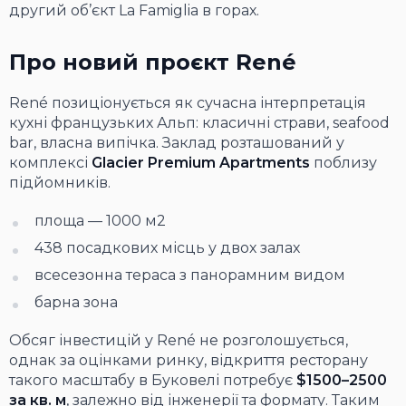
другий об’єкт La Famiglia в горах.
Про новий проєкт René
René позиціонується як сучасна інтерпретація
кухні французьких Альп: класичні страви, seafood
bar, власна випічка. Заклад розташований у
комплексі
Glacier Premium Apartments
поблизу
підйомників.
площа — 1000 м2
438 посадкових місць у двох залах
всесезонна тераса з панорамним видом
барна зона
Обсяг інвестицій у René не розголошується,
однак за оцінками ринку, відкриття ресторану
такого масштабу в Буковелі потребує
$1500–2500
за кв. м
, залежно від інженерії та формату. Таким