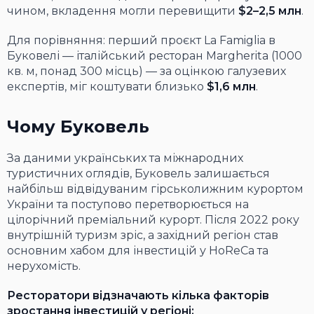
чином, вкладення могли перевищити
$2–2,5 млн
.
Для порівняння: перший проєкт La Famiglia в
Буковелі — італійський ресторан Margherita (1000
кв. м, понад 300 місць) — за оцінкою галузевих
експертів, міг коштувати близько
$1,6 млн
.
Чому Буковель
За даними українських та міжнародних
туристичних оглядів, Буковель залишається
найбільш відвідуваним гірськолижним курортом
України та поступово перетворюється на
цілорічний преміальний курорт. Після 2022 року
внутрішній туризм зріс, а західний регіон став
основним хабом для інвестицій у HoReCa та
нерухомість.
Ресторатори відзначають кілька факторів
зростання інвестицій у регіоні: