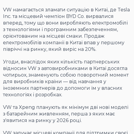
VW намагається зламати ситуацію в Китаї, де Tesla
Inc. та місцевий чемпіон BYD Co. вирвалися
вперед, тому що вони виробляють електромобілі
з технологіями і програмним забезпеченням,
орієнтованим на місцеві смаки. Продаж
електромобілів компанії в Китаї впав у першому
півріччі на ринку, який виріс на 20%.
Угоди, внаслідок яких кількість партнерських
відносин VW з автовиробниками в Китаї досягла
чотирьох, знаменують собою поворотний момент
для виробників країни — від навчання у
іноземних партнерів до допомоги їм у власних
технологіях і розробках.
VW та Xpeng планують як мінімум дві нові моделі
з батарейним живленням, перша з яких має
з'явитися на ринку у 2026 році.
VW залучає місцеві компанії для підтримки своєї