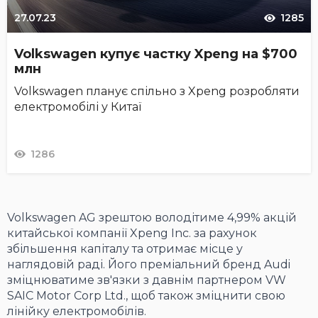
27.07.23
1285
Volkswagen купує частку Xpeng на $700
млн
Volkswagen планує спільно з Xpeng розробляти
електромобілі у Китаї
1286
Volkswagen AG зрештою володітиме 4,99% акцій
китайської компанії Xpeng Inc. за рахунок
збільшення капіталу та отримає місце у
наглядовій раді. Його преміальний бренд Audi
зміцнюватиме зв'язки з давнім партнером VW
SAIC Motor Corp Ltd., щоб також зміцнити свою
лінійку електромобілів.