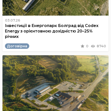
03.07.26
Інвестиції в Енергопарк Болград від Codex
Energy з орієнтовною дохідністю 20–25%
річних
Договірна
0
8740