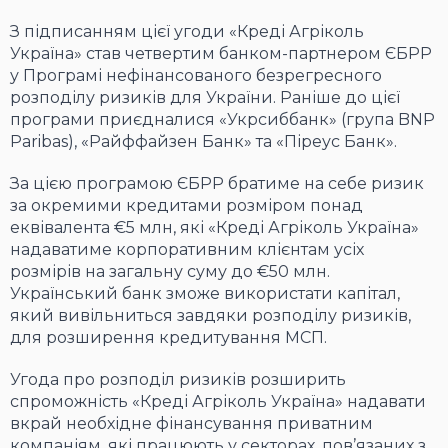
З підписанням цієї угоди «Креді Агріколь
Україна» став четвертим банком-партнером ЄБРР
у Програмі нефінансованого безрегресного
розподілу ризиків для України. Раніше до цієї
програми приєдналися «Укрсиббанк» (група BNP
Paribas), «Райффайзен Банк» та «Піреус Банк».
За цією програмою ЄБРР братиме на себе ризик
за окремими кредитами розміром понад
еквівалента €5 млн, які «Креді Агріколь Україна»
надаватиме корпоративним клієнтам усіх
розмірів на загальну суму до €50 млн.
Український банк зможе використати капітал,
який вивільниться завдяки розподілу ризиків,
для розширення кредитування МСП.
Угода про розподіл ризиків розширить
спроможність «Креді Агріколь Україна» надавати
вкрай необхідне фінансування приватним
компаніям, які працюють у секторах, пов’язаних з