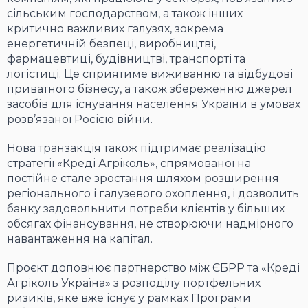
сільським господарством, а також інших
критично важливих галузях, зокрема
енергетичній безпеці, виробництві,
фармацевтиці, будівництві, транспорті та
логістиці. Це сприятиме виживанню та відбудові
приватного бізнесу, а також збереженню джерел
засобів для існування населення України в умовах
розв’язаної Росією війни.
Нова транзакція також підтримає реалізацію
стратегії «Креді Агріколь», спрямованої на
постійне стале зростання шляхом розширення
регіонального і галузевого охоплення, і дозволить
банку задовольнити потреби клієнтів у більших
обсягах фінансування, не створюючи надмірного
навантаження на капітал.
Проєкт доповнює партнерство між ЄБРР та «Креді
Агріколь Україна» з розподілу портфельних
ризиків, яке вже існує у рамках Програми