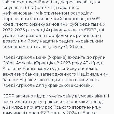
забезпечення стійкості та джерел засобів для
існування (RLG) ЄБРР. Ця гарантія є
нефінансованим інструментом розподілу
портфельних ризиків, який покриває до 50%
кредитного ризику за новими субкредитами. У
2022-2023 р. «Креді Агріколь» уклав з ЄБРР дві
угоди про розподіл портфельних ризиків, які
дозволили йому надати кредити українським
компаніям на загальну суму €100 млн.
Креді Агріколь Банк (Україна) входить до групи
Crédit Agricole (Франція). З 2023 року АТ «Креді
Агріколь Банк» входить до списку системно
важливих банків, затвердженного Національним
банком України, що свідчить про важливість
Креді Агріколь для української економіки.
ЄБРР активно підтримує Україну в умовах війни і
вже виділив для української економіки понад
€6.1 млрд з початку російського вторгнення, у
тому числі понад €2,3 млрд у 2024 р. Банк є