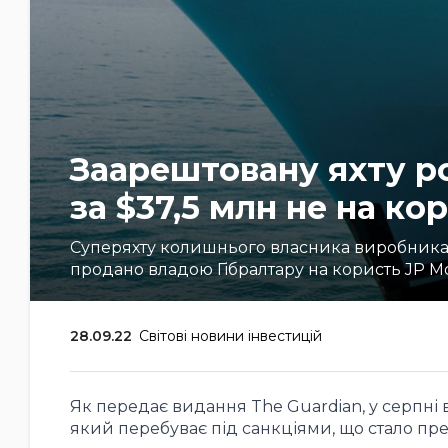
Заарештовану яхту р
за $37,5 млн не на ко
Суперяхту колишнього власника виробника 
продано владою Гібралтару на користь JP M
28.09.22
Світові новини інвестицій
Як передає видання The Guardian, у серпні 
який перебуває під санкціями, що стало пре