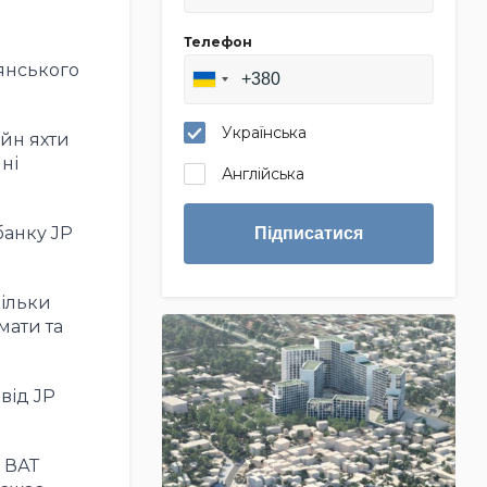
Телефон
янського
Українська
айн яхти
ні
Англійська
банку JP
Підписатися
кільки
мати та
від JP
 ВАТ