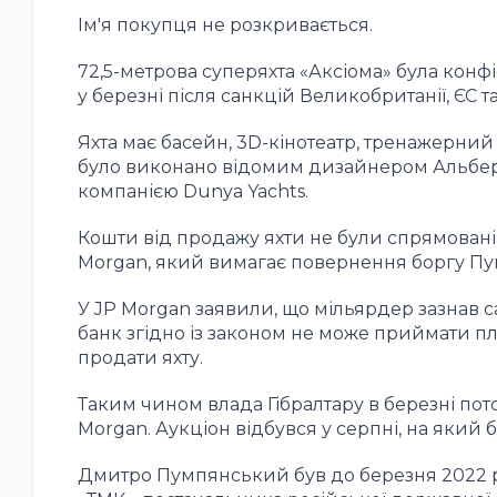
Ім'я покупця не розкривається.
72,5-метрова суперяхта «Аксіома» була кон
у березні після санкцій Великобританії, ЄС т
Яхта має басейн, 3D-кінотеатр, тренажерний
було виконано відомим дизайнером Альберто
компанією Dunya Yachts.
Кошти від продажу яхти не були спрямовані
Morgan, який вимагає повернення боргу Пум
У JP Morgan заявили, що мільярдер зазнав с
банк згідно із законом не може приймати пла
продати яхту.
Таким чином влада Гібралтару в березні пото
Morgan. Аукціон відбувся у серпні, на який 
Дмитро Пумпянський був до березня 2022 р