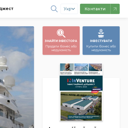
джест
Укр
Контакти
ЗНАЙТИ ІНВЕСТОРА
ІНВЕСТУВАТИ
Продати бізнес або
Купити бізнес або
нерухомість
нерухомість