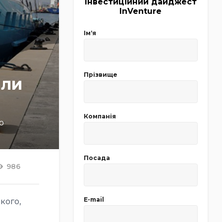
Інвестиційний дайджест
InVenture
Імʼя
Прізвище
али
Компанія
о
Посада
986
E-mail
кого,