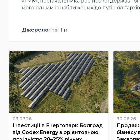
«ТМК», постачальника російської державної
його одним із наближених до путін олігархів
Джерело:
minfin
03.07.26
30.06.26
Інвестиції в Енергопарк Болград
Продаж 
від Codex Energy з орієнтовною
бізнесу 
дохідністю 20–25% річних
Закарпа