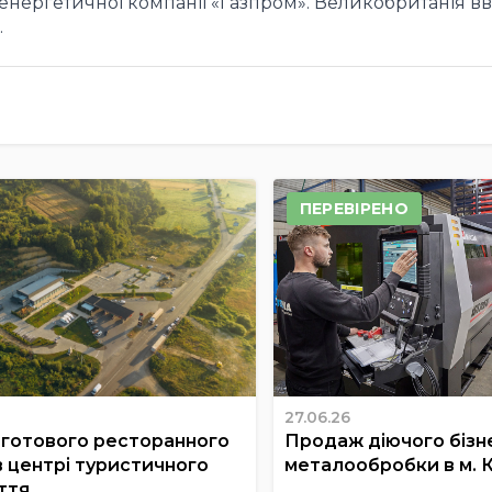
 енергетичної компанії «Газпром». Великобританія в
.
ПЕРЕВІРЕНО
27.06.26
готового ресторанного
Продаж діючого бізне
в центрі туристичного
металообробки в м. 
ття