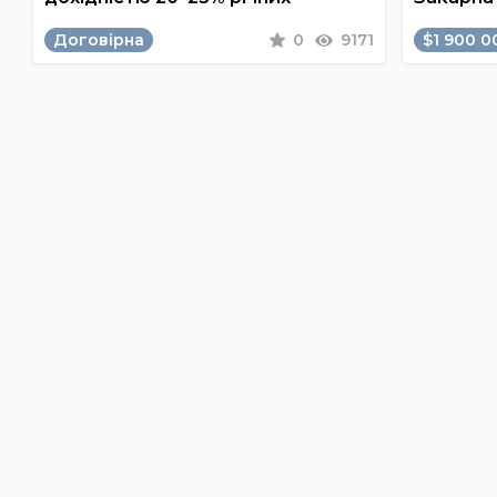
Договірна
0
9171
$1 900 0