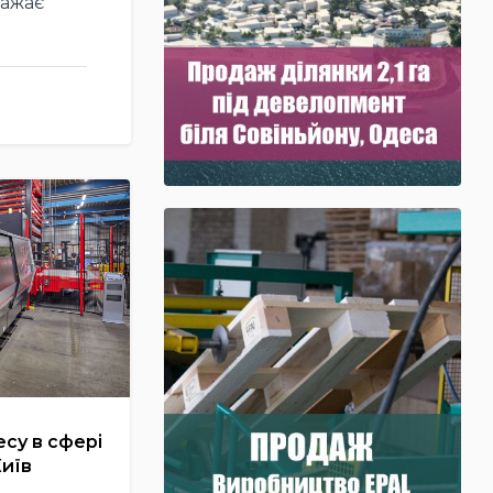
важає
су в сфері
Київ