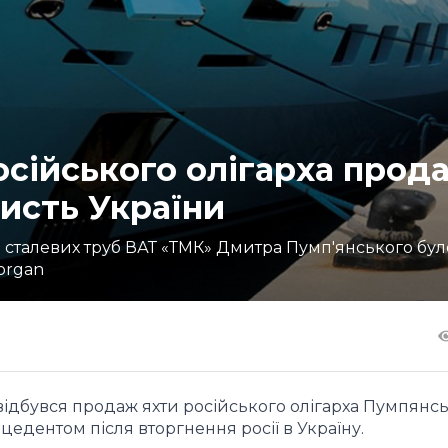
осійського олігарха прод
ристь України
сталевих труб ВАТ «ТМК» Дмитра Пумп'янського бул
organ
відбувся продаж яхти російського олігарха Пумпянсь
цедентом після вторгнення росії в Україну.