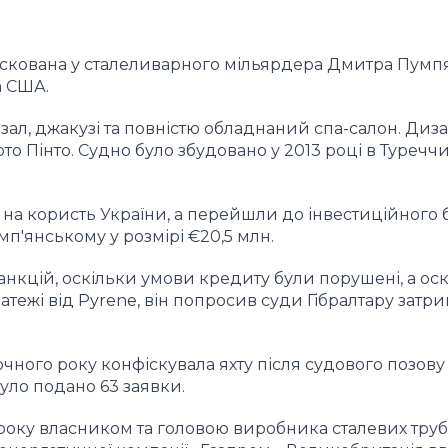
фіскована у сталеливарного мільярдера Дмитра Пумп
а США.
 зал, джакузі та повністю обладнаний спа-салон. Диз
 Пінто. Судно було збудовано у 2013 році в Туреччи
 на користь України, а перейшли до інвестиційного 
п'янському у розмірі €20,5 млн.
анкцій, оскільки умови кредиту були порушені, а ос
тежі від Pyrene, він попросив суди Гібралтару затри
чного року конфіскувала яхту після судового позову 
було подано 63 заявки.
оку власником та головою виробника сталевих труб