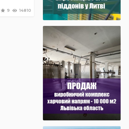
9
14810