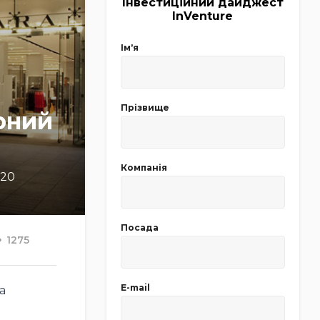
Інвестиційний дайджест
InVenture
Імʼя
Прізвище
рний
Компанія
120
Посада
1275
E-mail
а