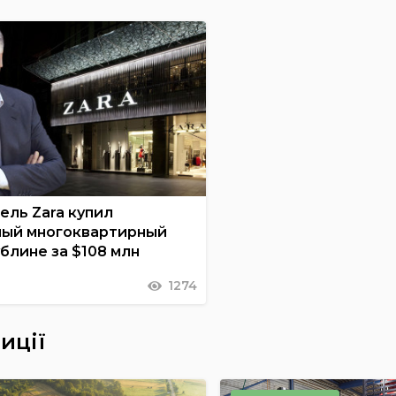
ель Zara купил
ый многоквартирный
блине за $108 млн
1274
иції