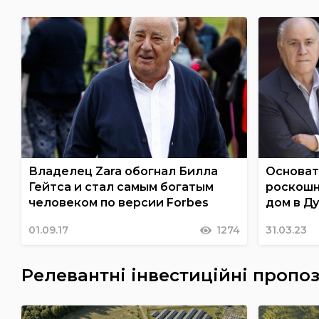
Владелец Zara обогнал Билла
Основат
Гейтса и стал самым богатым
роскошн
человеком по версии Forbes
дом в Ду
01.09.17
1274
31.03.23
Релевантні інвестиційні пропоз