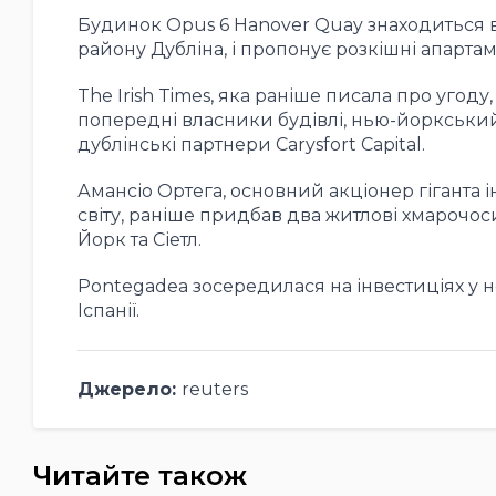
Будинок Opus 6 Hanover Quay знаходиться в 
району Дубліна, і пропонує розкішні апарта
The Irish Times, яка раніше писала про угоду
попередні власники будівлі, нью-йоркськи
дублінські партнери Carysfort Capital.
Амансіо Ортега, основний акціонер гіганта і
світу, раніше придбав два житлові хмарочо
Йорк та Сіетл.
Pontegadea зосередилася на інвестиціях у не
Іспанії.
Джерело:
reuters
Читайте також