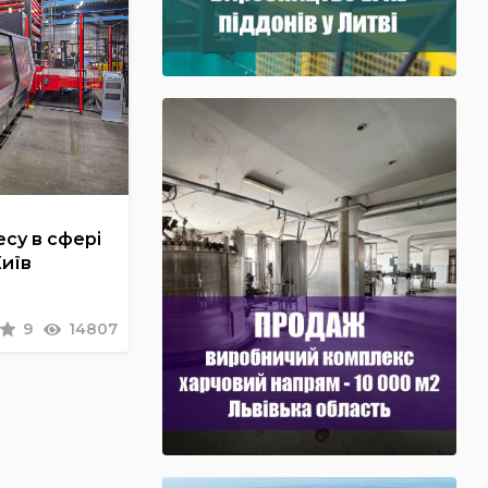
су в сфері
Київ
9
14807