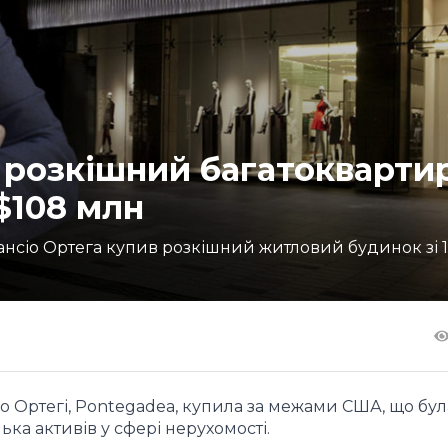
в розкішний багатокварти
$108 млн
ансіо Ортега купив розкішний житловий будинок зі 
о Ортегі, Pontegadea, купила за межами США, що бул
лька активів у сфері нерухомості.