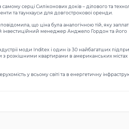
самому серці Силіконових доків – ділового та техно
менти та таунхауси для довгострокової оренди.
, повідомила, що ціна була аналогічною тій, яку запла
й інвестиційний менеджер Анджело Гордон та його
ндустрії моди Inditex і один із 30 найбагатших підпр
си з розкішними квартирами в американських містах
рухомість у всьому світі та в енергетичну інфрастру