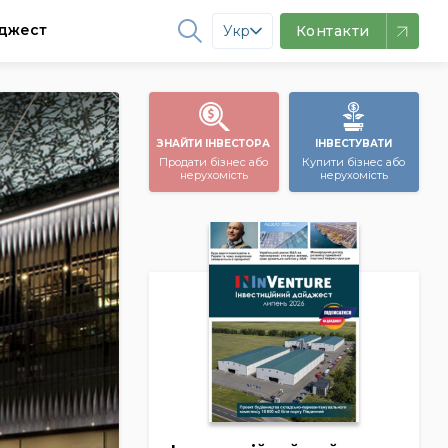
джест
Укр
Контакти
ЗНАЙТИ ІНВЕСТОРА
ІНВЕСТУВАТИ
Продати бізнес або
Купити бізнес або
нерухомість
нерухомість