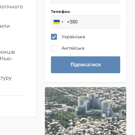
логічного
Телефон
тили
Українська
Англійська
иємців
 Нью-
Підписатися
ктуру