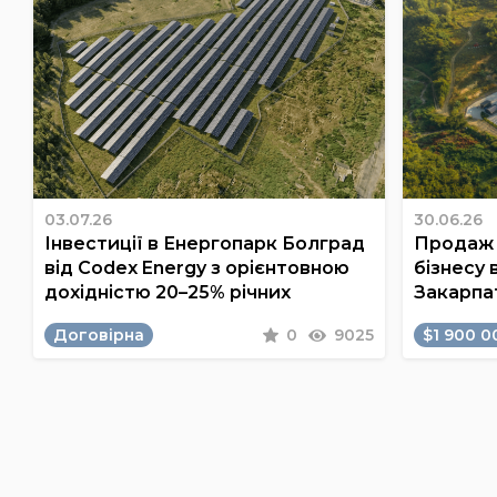
03.07.26
30.06.26
Інвестиції в Енергопарк Болград
Продаж 
від Codex Energy з орієнтовною
бізнесу 
дохідністю 20–25% річних
Закарпа
Договірна
0
9025
$1 900 0