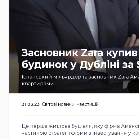
Засновник Zara купи
будинок у Дубліні за 
Іспанський мільярдер та засновник Zara Ам
квартирами
31.03.23
Світові новини інвестицій
Це перша житлова будівля, яку фірма Амансі
частиною стратегії фірми з інвестування у кі