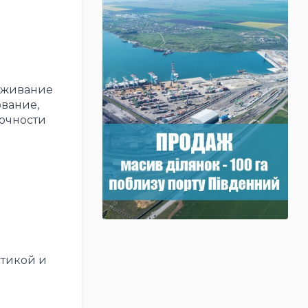
луживание
ование,
точности
стикой и