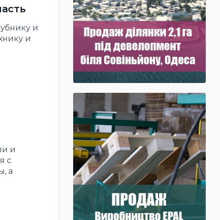
ласть
лубнику и
хнику и
ли и
я с
, а