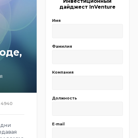
Инвестиционный
дайджест InVenture
Имя
Фамилия
оде,
Компания
я
Должность
4940
E-mail
одни
едавая