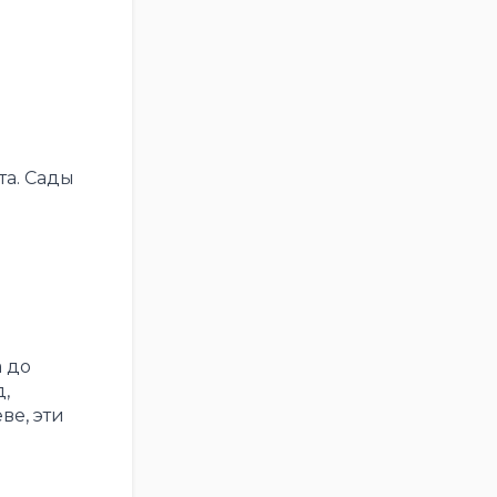
а. Сады
 до
,
ве, эти