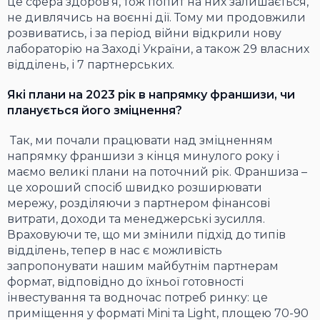
це сфера здоров’я, тож попит на них залишається,
не дивлячись на воєнні дії. Тому ми продовжили
розвиватись, і за період війни відкрили нову
лабораторію на Заході України, а також 29 власних
відділень, і 7 партнерських.
Які плани на 2023 рік в напрямку франшизи, чи
планується його зміцнення?
Так, ми почали працювати над зміцненням
напрямку франшизи з кінця минулого року і
маємо великі плани на поточний рік. Франшиза –
це хороший спосіб швидко розширювати
мережу, розділяючи з партнером фінансові
витрати, доходи та менеджерські зусилля.
Враховуючи те, що ми змінили підхід до типів
відділень, тепер в нас є можливість
запропонувати нашим майбутнім партнерам
формат, відповідно до їхньої готовності
інвестування та водночас потреб ринку: це
приміщення у форматі Mini та Light, площею 70-90