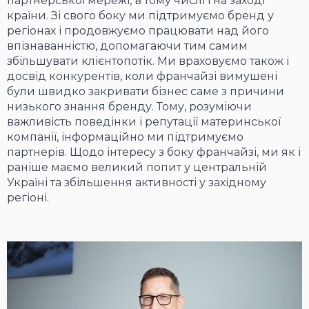
партнерської мережі, в тому числі і на заході
країни. Зі свого боку ми підтримуємо бренд у
регіонах і продовжуємо працювати над його
впізнаванністю, допомагаючи тим самим
збільшувати клієнтопотік. Ми враховуємо також і
досвід конкурентів, коли франчайзі вимушені
були швидко закривати бізнес саме з причини
низького знання бренду. Тому, розуміючи
важливість поведінки і репутації материнської
компанії, інформаційно ми підтримуємо
партнерів. Щодо інтересу з боку франчайзі, ми як і
раніше маємо великий попит у центральній
Україні та збільшення активності у західному
регіоні.