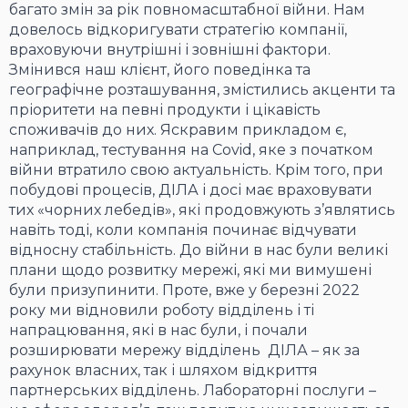
багато змін за рік повномасштабної війни. Нам
довелось відкоригувати стратегію компанії,
враховуючи внутрішні і зовнішні фактори.
Змінився наш клієнт, його поведінка та
географічне розташування, змістились акценти та
пріоритети на певні продукти і цікавість
споживачів до них. Яскравим прикладом є,
наприклад, тестування на Covid, яке з початком
війни втратило свою актуальність. Крім того, при
побудові процесів, ДІЛА і досі має враховувати
тих «чорних лебедів», які продовжують з’являтись
навіть тоді, коли компанія починає відчувати
відносну стабільність. До війни в нас були великі
плани щодо розвитку мережі, які ми вимушені
були призупинити. Проте, вже у березні 2022
року ми відновили роботу відділень і ті
напрацювання, які в нас були, і почали
розширювати мережу відділень ДІЛА – як за
рахунок власних, так і шляхом відкриття
партнерських відділень. Лабораторні послуги –