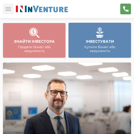
ЗНАЙТИ ІНВЕСТОРА
ІНВЕСТУВАТИ
Продати бізнес або
Купити бізнес або
нерухомість
нерухомість