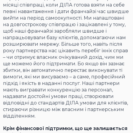
місяці співпраці, коли ДІЛА готова взяти на себе
певні навантаження і дати франчайзі час швидше
вийти на період самоокупності. Ми налаштовані
на довгострокову співпрацю і зацікавлені у тому,
щоб наші франчайзі заробляли швидше і
напрацьовували базу клієнтів, допомагаючи нам
розширювати мережу. Більше того, навіть після
року партнерства нас цікавить перебіг їхніх справ
– чи отримує власник очікуваний дохід, чим ми
ще можемо його підтримати. Бо якщо він зазнає
збитки, він автоматично перестає виконувати ті
вимоги, які ми висуваємо – а саме, професійний
підхід і якість в наданні послуг. Наші партнери
мають вигравати конкуренцію за персонал,
надавати достойні умови праці, створювати
відповідні до стандартів ДІЛА умови для клієнтів,
стираючи різницю між власним і партнерським
відділенням.
Крім фінансової підтримки, що ще залишається