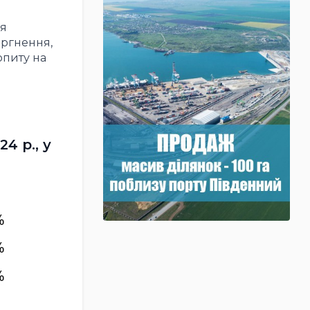
ня
оргнення,
опиту на
4 р., у