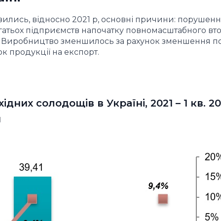
зились, відносно 2021 р, основні причини: порушен
багатьох підприємств напочатку повномасштабного вт
й. Виробництво зменшилось за рахунок зменшення п
к продукції на експорт.
них солодощів в Україні, 2021 – 1 кв. 202
н