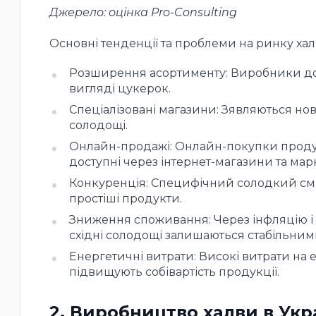
Джерело: оцінка Pro-Consulting
Основні тенденції та проблеми на ринку хал
Розширення асортименту: Виробники дода
вигляді цукерок.
Спеціалізовані магазини: Зявляються нов
солодощі.
Онлайн-продажі: Онлайн-покупки продукт
доступні через інтернет-магазини та мар
Конкуренція: Специфічний солодкий сма
простіші продукти.
Зниження споживання: Через інфляцію і
східні солодощі залишаються стабільним
Енергетичні витрати: Високі витрати на
підвищують собівартість продукції.
2. Виробництво халви в Укра