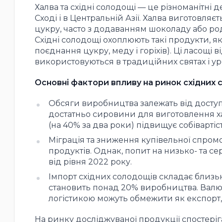
Халва та східні солодощі — це різноманітні 
Сході і в Центральній Азії. Халва виготовляєт
цукру, часто з додаванням шоколаду або род
Східні солодощі охоплюють такі продукти, як 
поєднання цукру, меду і горіхів). Ці ласощі 
використовуються в традиційних святах і ур
Основні фактори впливу на ринок східних 
Обсяги виробництва залежать від доступн
достатньо сировини для виготовлення ха
(на 40% за два роки) підвищує собівартіст
Міграція та зниження купівельної спро
продуктів. Однак, попит на низько- та се
від рівня 2022 року.
Імпорт східних солодощів складає близьк
становить понад 20% виробництва. Валю
логістикою можуть обмежити як експорт, 
На ринку досліджуваної продукції спостеріга