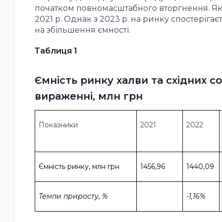
початком повномасштабного вторгнення. Як 
2021 р. Однак з 2023 р. на ринку спостеріга
на збільшення ємності.
Таблиця 1
Ємність ринку халви та східних со
вираженні, млн грн
Показники
2021
2022
Ємність ринку, млн грн
1456,96
1440,09
Темпи приросту, %
-1,16%