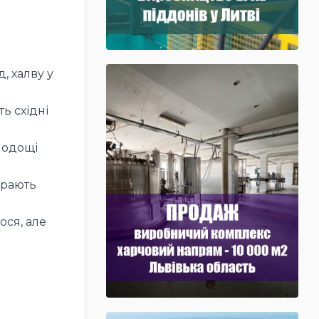
, халву у
ь східні
лодощі
ирають
ся, але