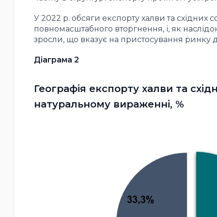
У 2022 р. обсяги експорту халви та східних
повномасштабного вторгнення, і, як наслідо
зросли, що вказує на пристосування ринку до
Діаграма 2
Географія експорту халви та східни
натуральному вираженні, %