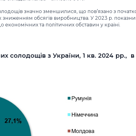
 солодощів значно зменшилися, що пов’язано з початк
к зниженням обсягів виробництва. У 2023 р. показн
 економічних та політичних обставин у країні.
х солодощів з України, 1 кв. 2024 рр., в