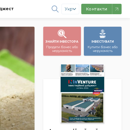
джест
Укр
Контакти
ЗНАЙТИ ІНВЕСТОРА
ІНВЕСТУВАТИ
Продати бізнес або
Купити бізнес або
нерухомість
нерухомість