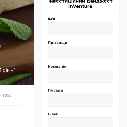
Інвестиційний дайджест
InVenture
Імʼя
Прізвище
Компанія
рік – 1
Посада
1953
E-mail