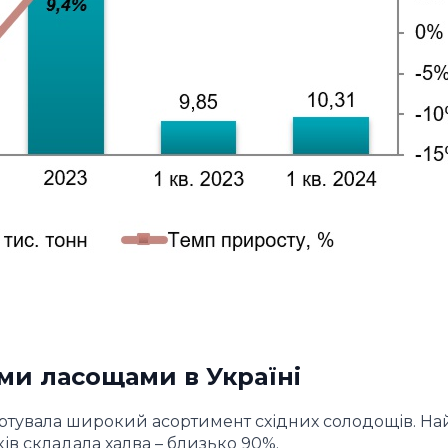
ими ласощами в Україні
портувала широкий асортимент східних солодощів. Н
ків складала халва – близько 90%.