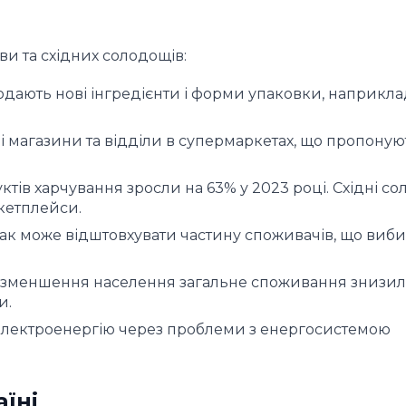
ви та східних солодощів:
ють нові інгредієнти і форми упаковки, наприклад
і магазини та відділи в супермаркетах, що пропонуют
ів харчування зросли на 63% у 2023 році. Східні со
кетплейси.
к може відштовхувати частину споживачів, що виб
 зменшення населення загальне споживання знизило
и.
 електроенергію через проблеми з енергосистемою
їні