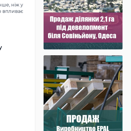
ше, ніж у
о впливає
у