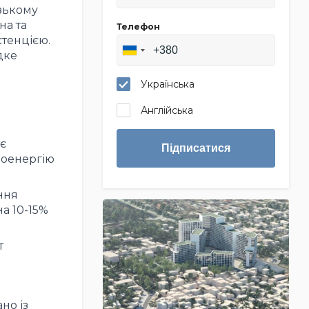
изькому
на та
Телефон
стенцією.
дке
Українська
Англійська
є
Підписатися
роенергію
ння
на 10-15%
т
но із