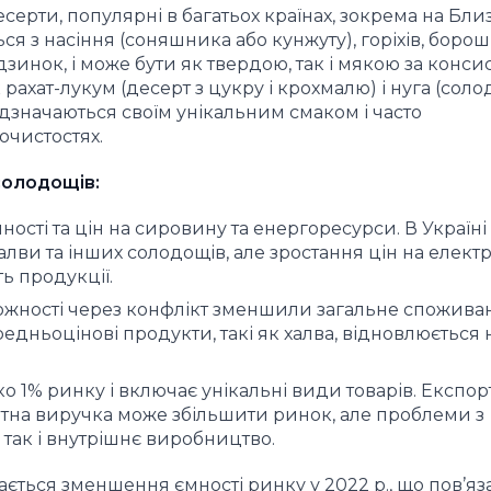
десерти, популярні в багатьох країнах, зокрема на Бл
ься з насіння (соняшника або кунжуту), горіхів, борош
зинок, і може бути як твердою, так і мякою за конси
рахат-лукум (десерт з цукру і крохмалю) і нуга (соло
відзначаються своїм унікальним смаком і часто
очистостях.
солодощів:
ості та цін на сировину та енергоресурси. В Україні 
лви та інших солодощів, але зростання цін на елект
ь продукції.
можності через конфлікт зменшили загальне спожива
редньоцінові продукти, такі як халва, відновлюється 
о 1% ринку і включає унікальні види товарів. Експор
тна виручка може збільшити ринок, але проблеми з
так і внутрішнє виробництво.
ється зменшення ємності ринку у 2022 р., що пов’яза