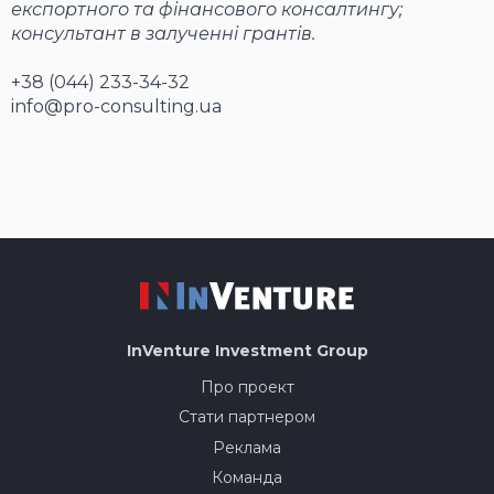
експортного та фінансового консалтингу;
консультант в залученні грантів.
+38 (044) 233-34-32
info@pro-consulting.ua
InVenture
Investment Group
Про проект
Стати партнером
Реклама
Команда