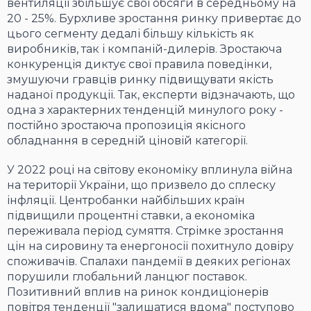
вентиляції збільшує свої обсяги в середньому на
20 - 25%. Бурхливе зростання ринку привертає до
цього сегменту дедалі більшу кількість як
виробників, так і компаній-дилерів. Зростаюча
конкуренція диктує свої правила поведінки,
змушуючи гравців ринку підвищувати якість
наданої продукції. Так, експерти відзначають, що
одна з характерних тенденцій минулого року -
постійно зростаюча пропозиція якісного
обладнання в середній ціновій категорії.
У 2022 році на світову економіку вплинула війна
на території України, що призвело до сплеску
інфляції. Центробанки найбільших країн
підвищили процентні ставки, а економіка
переживала період сумяття. Стрімке зростання
цін на сировину та енергоносії похитнуло довіру
споживачів. Спалахи пандемії в деяких регіонах
порушили глобальний ланцюг поставок.
Позитивний вплив на ринок кондиціонерів
повітря тенденції "залишатися вдома" поступово