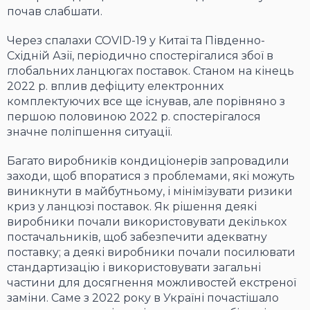
почав слабшати.
Через спалахи COVID-19 у Китаї та Південно-
Східній Азії, періодично спостерігалися збої в
глобальних ланцюгах поставок. Станом на кінець
2022 р. вплив дефіциту електронних
комплектуючих все ще існував, але порівняно з
першою половиною 2022 р. спостерігалося
значне поліпшення ситуації.
Багато виробників кондиціонерів запровадили
заходи, щоб впоратися з проблемами, які можуть
виникнути в майбутньому, і мінімізувати ризики
криз у ланцюзі поставок. Як рішення деякі
виробники почали використовувати декількох
постачальників, щоб забезпечити адекватну
поставку; а деякі виробники почали посилювати
стандартизацію і використовувати загальні
частини для досягнення можливостей екстреної
заміни. Саме з 2022 року в Україні почастішало