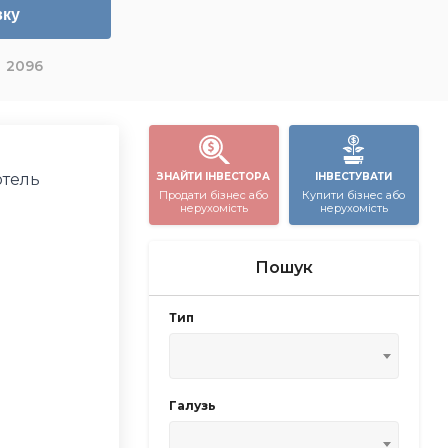
вку
2096
отель
ЗНАЙТИ ІНВЕСТОРА
ІНВЕСТУВАТИ
Продати бізнес або
Купити бізнес або
нерухомість
нерухомість
Пошук
Тип
Галузь