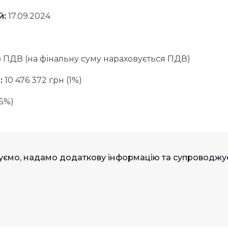
й:
17.09.2024
ез ПДВ (на фінальну суму нараховується ПДВ)
:
10 476 372 грн (1%)
(5%)
туємо, надамо додаткову інформацію та супроводж