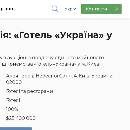
джест
Укр
Контакти
я: «Готель «Україна» у
ь в аукціоні з продажу єдиного майнового
дприємства «Готель «Україна» у м. Києві
Алея Героїв Небесної Сотні, 4, Київ, Украина,
02000
Готелі та ресторани
Готелі
100%
$25 400 000