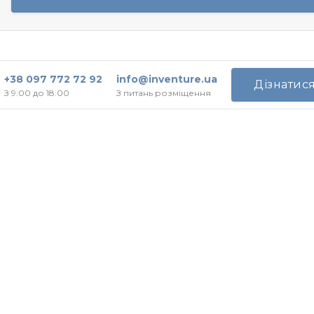
+38 097 772 72 92
info@inventure.ua
Дізнатис
З 9:00 до 18:00
З питань розміщення