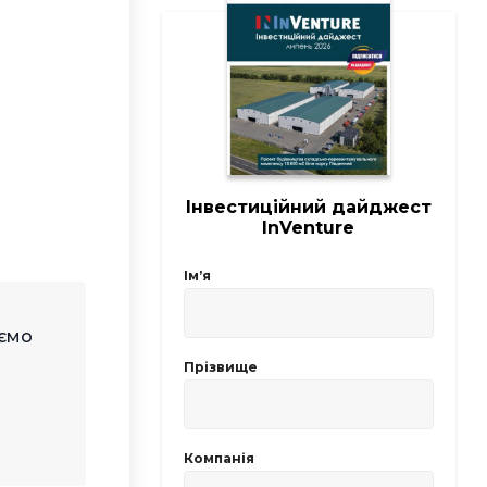
Інвестиційний дайджест
InVenture
Імʼя
уємо
Прізвище
Компанія