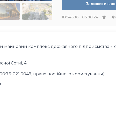
Залишити зая
ID:
34586
05.08.24
й майновий комплекс державного підприємства «Г
сної Сотні, 4.
00:76: 021:0049, право постійного користування)
2