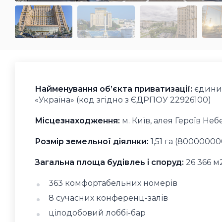
Найменування об’єкта приватизації:
єдини
«Україна» (код згідно з ЄДРПОУ 22926100)
Місцезнаходження:
м. Київ, алея Героїв Небе
Розмір земельної діялнки:
1,51 га (80000000
Загальна площа будівлеь і споруд:
26 366 м
363 комфортабельних номерів
8 сучасних конференц-залів
цілодобовий лоббі-бар