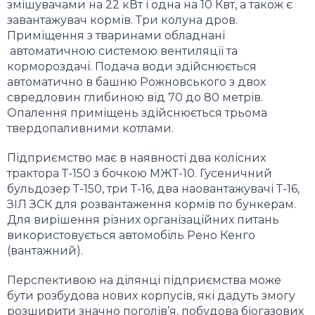
змішувачами на 22 кВт і одна на 10 Квт, а також є
завантажувач кормів. Три колуна дров.
Приміщення з тваринами обладнані
автоматичною системою вентиляції та
кормороздачі. Подача води здійснюється
автоматично в башню Рожновського з двох
свредловин глибиною від 70 до 80 метрів.
Опалення приміщень здійснюється трьома
твердопаливними котлами.
Підприємство має в наявності два колісних
трактора Т-150 з бочкою МЖТ-10. Гусеничний
бульдозер Т-150, три Т-16, два наовантажувачі Т-16,
ЗІЛ ЗСК для розвантаження кормів по бункерам.
Для вирішення різних організаційних питань
використовується автомобіль Рено Кенго
(вантажний).
Перспективою на ділянці підприємства може
бути розбудова нових корпусів, які дадуть змогу
розширити значно поголів’я, побудова біогазових