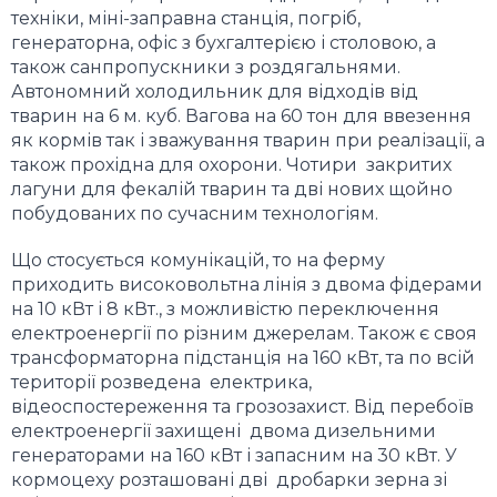
техніки, міні-заправна станція, погріб,
генераторна, офіс з бухгалтерією і столовою, а
також санпропускники з роздягальнями.
Автономний холодильник для відходів від
тварин на 6 м. куб.
Вагова на 60 тон для ввезення
як кормів так і зважування тварин при реалізації, а
також прохідна для охорони. Чотири закритих
лагуни для фекалій тварин та
дві нових щойно
побудованих по сучасним технологіям.
Що стосується комунікацій, то на ферму
приходить високовольтна лінія з двома фідерами
на 10 кВт і 8 кВт., з можливістю переключення
електроенергії по різним джерелам. Також є своя
трансформаторна підстанція на 160 кВт, та по всій
території розведена електрика,
відеоспостереження та грозозахист. Від перебоїв
електроенергії захищені двома дизельними
генераторами на 160 кВт і запасним на 30 кВт. У
кормоцеху розташовані дві дробарки зерна зі