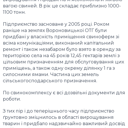
вагою свиней. В рік це складає приблизно 1000-
1100 тонн.
Підприємство засноване у 2005 році. Роком
раніше на землях Вороновицької ОТГ були
придбані у власність приміщення свиноферм зі
всіма комунікаціями, виконаний капітальний
ремонт і також незабаром було взято в оренду
за
територією села
на 45 років 12,45 гектарів землі з
цільовим призначенням для обслуговування цих
приміщень,
а також
одну окрему ділянку 1 га з
силосними ямами. Ч
астина
цих
земель
сільськогосподарського призначення.
По свинокомплексу є
всі дозвільні документи для
роботи
.
З тих пір і до теперішнього часу підприємство
ґрунтовно зміцнилось в області вирощування
тварин і придбало надзвичайно важливий досвід