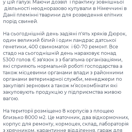
у цій галузі. Маючи дозвіл і практику зовнішньої
діяльності неодноразово купували в Німеччині в
Данії племінні тварини для розведення елітних
порід свиней.
На сьогоднішній день задіяні п'ять хряків Дюрок,
один великий білий і
один ландрас
датської
генетики, 400 свиноматок і 60-70 ремонт. Все
стадо на сьогоднішній день нараховує понад
5300 голов. Є зв'язок з з багатьма організаціями,
які сприяють нормальній роботі господарства а
також місцевими органами влади з районними
органами ветеринарної служби, менеджери по
закупівлі зернових а також м’ясокомбінати які
закуповують продукцію у підприємства живою
вагою.
На території розміщено 8 корпусів з площею
близько 8000 м2. Це маточник, два відкормочних,
корпус для ремонту, кормоцех, склад, лабораторія
з хрячником, карантинне відділення, гараж для