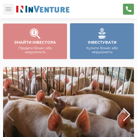
ЗНАЙТИ ІНВЕСТОРА
ІНВЕСТУВАТИ
Продати бізнес або
Купити бізнес або
нерухомість
нерухомість