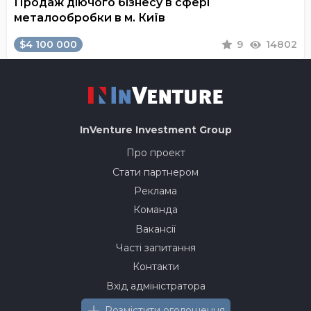
Продаж діючого бізнесу в сфері
металообробки в м. Київ
$4 100 000
9
14802
InVenture
Investment Group
Про проект
Стати партнером
Реклама
Команда
Вакансії
Часті запитання
Контакти
Вхід адміністратора
Розмістити оголошення