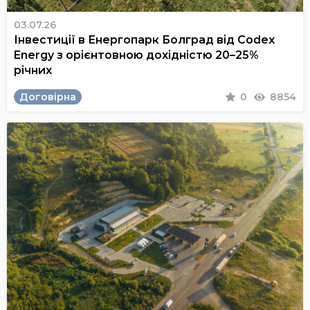
03.07.26
Інвестиції в Енергопарк Болград від Codex
Energy з орієнтовною дохідністю 20–25%
річних
Договірна
0
8854