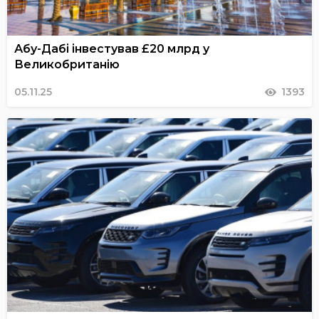
Абу-Дабі інвестував £20 млрд у
Великобританію
05.11.25
1393