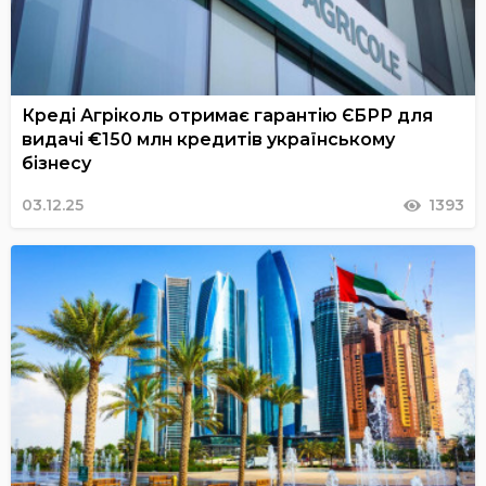
Креді Агріколь отримає гарантію ЄБРР для
видачі €150 млн кредитів українському
бізнесу
03.12.25
1393