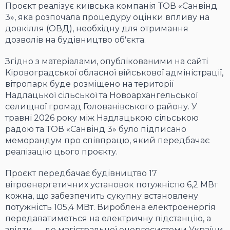
Проєкт реалізує київська компанія ТОВ «Санвінд
3», яка розпочала процедуру оцінки впливу на
довкілля (ОВД), необхідну для отримання
дозволів на будівництво об'єкта.
Згідно з матеріалами, опублікованими на сайті
Кіровоградської обласної військової адміністрації,
вітропарк буде розміщено на території
Надлацької сільської та Новоархангельської
селищної громад Голованівського району. У
травні 2026 року між Надлацькою сільською
радою та ТОВ «Санвінд 3» було підписано
меморандум про співпрацю, який передбачає
реалізацію цього проєкту.
Проєкт передбачає будівництво 17
вітроенергетичних установок потужністю 6,2 МВт
кожна, що забезпечить сукупну встановлену
потужність 105,4 МВт. Вироблена електроенергія
передаватиметься на електричну підстанцію, а
звідти — до магістральної енергосистеми України.