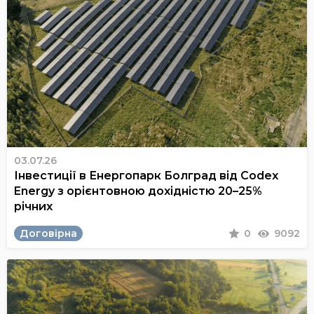
03.07.26
Інвестиції в Енергопарк Болград від Codex
Energy з орієнтовною дохідністю 20–25%
річних
Договірна
0
9092