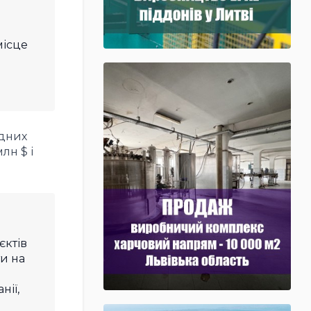
місце
одних
лн $ і
єктів
и на
нії,