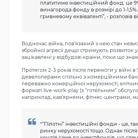
платитиме інвестиційний фонд: це 9%
винагорода фонду в розмірі до 1-1,5%.
гривневому еквіваленті”, - розповів ві
Водночас війна, пов’язаний з нею стан неви
збройної агресії дещо стримують розвиток у
зацікавлені у відбудові країни, поки що знах
Протягом 2-3 років після перемоги у війні в 
девелоперами спільно з комерційними банка
переважно комерційної нерухомості, елітних
форматі live-work-play (з
“готельним” обслуг
наприклад, кав’ярнями, фітнес-центрами, м
“Пілотні” інвестиційні фонди - це, т
ринку нерухомості тощо. Однак післ
коштів саме до інвестфондів, що спец