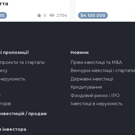
ття
00
0
2754
$4 100 000
і пропозиції
Новини
 проекти та стартапи
Прямі інвестиції та M&A
есу
Венчурні інвестиції і стартапи
нерухомість
Державні інвестиції
Кредитування
г
Фондовий ринок і IPO
торів
Інвестиції в нерухомість
інвестицій / продаж
я інвестора