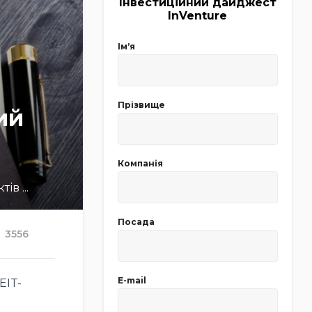
Інвестиційний дайджест
InVenture
Імʼя
Прізвище
ий
Компанія
в ...
Посада
3556
E-mail
EIT-