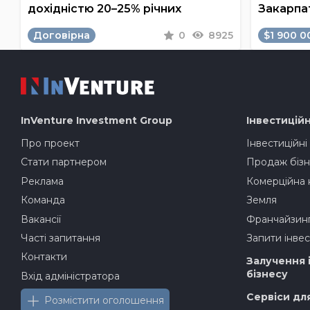
дохідністю 20–25% річних
Закарпа
Договірна
0
8925
$1 900 0
InVenture
Investment Group
Інвестиційн
Про проект
Інвестиційні
Стати партнером
Продаж бізн
Реклама
Комерційна 
Команда
Земля
Вакансії
Франчайзин
Часті запитання
Запити інвес
Контакти
Залучення 
бізнесу
Вхід адміністратора
Сервіси дл
Розмістити оголошення