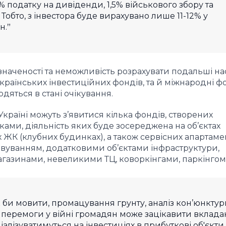
 податку на дивіденди, 1,5% військового збору та
 Тобто, з інвестора буде вирахувано лише 11-12% у
н.
значеності та неможливість розрахувати подальші на
країнських інвестиційних фондів, та й міжнародні фо
одяться в стані очікування.
Україні можуть з’явитися кілька фондів, створених
ми, діяльність яких буде зосереджена на об’єктах
 ЖК (клубних будинках), а також сервісних апартамен
овуванням, додатковими об’єктами інфраструктури,
агазинами, невеликими ТЦ, коворкінгами, паркінгом
ак би мовити, промацування грунту, аналіз кон’юнктур
я перемоги у війні громадян може зацікавити вклад
іалізуватимуться на інвестиціях в прибуткові об'єкти