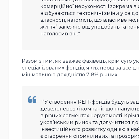
комерційної нерухомості і зокрема в
відбуваються тектонічні зміни у свід
власності, натомість, що властиве м
життя” залежно від уподобань та кон
наголосив він.
Разом з тим, як вважає фахівець, крім суто
спеціалізованих фондів, яких перш за все ц
мінімальною дохідністю 7-8% річних
.
“У створення REIT-фондів будуть за
девелоперські компанії, що планують
в різних сегментах нерухомості. Крім 
український ринок та долучитися до
інвестиційного розвитку однією з на
є
створення сприятливих та прозорих 