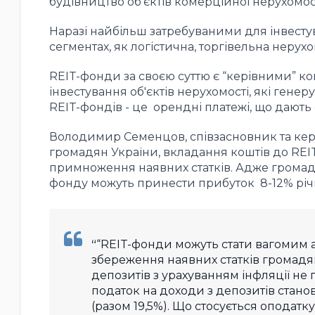
будівництво об’єктів комерційної нерухомос
Наразі найбільш затребуваними для інвестува
сегментах, як логістична, торгівельна нерухо
REIT-фонди за своєю суттю є “керівними” к
інвестування
об'єктів нерухомості, які гене
REIT-фондів - це орендні платежі, що дають 
Володимир Семенцов, співзасновник та керу
громадян України, вкладання коштів до REI
примноження наявних статків. Адже грома
фонду можуть принести прибуток 8-12% річн
“REIT-фонди можуть стати вагомим 
збереження наявних статків громадян
депозитів з урахуванням інфляції не 
податок на доходи з депозитів стано
(разом 19,5%). Що стосується оподатк