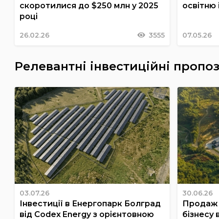
скоротилися до $250 млн у 2025
освітню
році
26.02.26
3555
07.05.26
Релевантні інвестиційні пропоз
03.07.26
30.06.26
Інвестиції в Енергопарк Болград
Продаж 
від Codex Energy з орієнтовною
бізнесу 