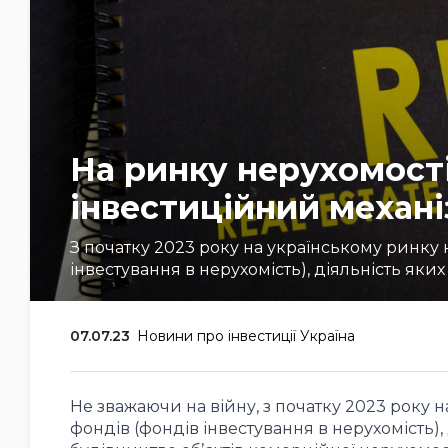
На ринку нерухомост
інвестиційний механі
З початку 2023 року на українському ринку 
інвестування в нерухомість), діяльність яких
07.07.23
Новини про інвестиції Україна
Не зважаючи на війну, з початку 2023 року н
фондів (фондів інвестування в нерухомість),