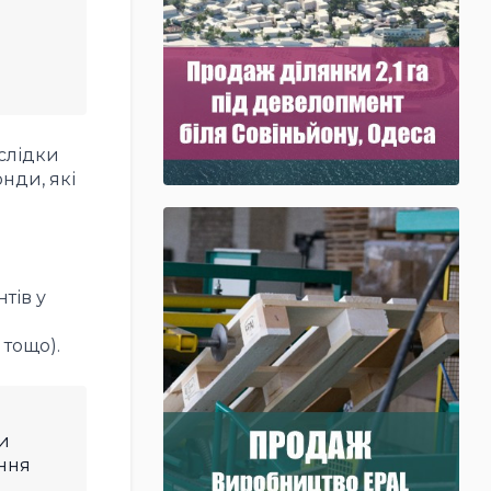
слідки
нди, які
тів у
 тощо).
и
ання