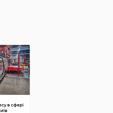
су в сфері
Київ