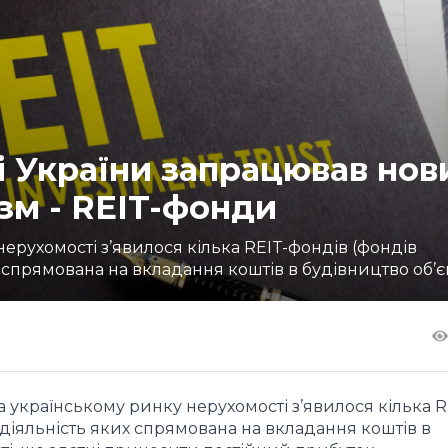
і України запрацював нов
зм - REIT-фонди
нерухомості з’явилося кілька REIT-фондів (фондів
 спрямована на вкладання коштів в будівництво об’єкті
а українському ринку нерухомості з’явилося кілька R
 діяльність яких спрямована на вкладання коштів в