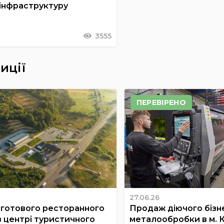
 інфраструктуру
3555
иції
ПЕРЕВІРЕНО
27.06.26
готового ресторанного
Продаж діючого бізне
в центрі туристичного
металообробки в м. 