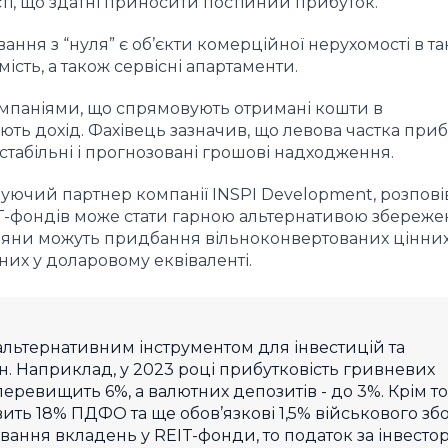
ті, що здатні приносити постійний прибуток.
ння з “нуля” є об’єкти комерційної нерухомості в та
мість, а також сервісні апартаменти.
омпаніями, що спрямовують отримані кошти в
рують дохід. Фахівець зазначив, що левова
частка приб
стабільні і прогнозовані грошові надходження.
ючий партнер компанії INSPI Development, розповів
T-фондів може стати гарною альтернативою збереже
дяни можуть придбання вільноконвертованих цінних
их у доларовому еквіваленті.
альтернативним інструментом для інвестицій та
. Наприклад, у 2023 році прибутковість гривневих
перевищить 6%, а валютних депозитів - до 3%. Крім то
вить 18% ПДФО та ще обов’язкові 1,5% військового зб
ування вкладень у REIT-фонди, то податок за інвесто