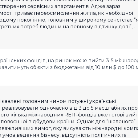
 створення сервісних апартаментів. Адже зараз
омості: триває переосмислення житла, як необхідної
олодому поколінню, головним у широкому сенсі стає “
кретних потреб людини на певному відтинку долі”, -
 українських фондів, на ринок може вийти 3-5 міжнар
ікавитимуть об’єкти
з бюджетами від 10 млн $ до 100 м
цікавлені головним чином потужні українські
 реалізовувати одночасно від 3 до 5 масштабних про
того
кілька міжнародних REIT-фондів вже готові вийт
 повоєнної відбудови країни. Однак для “шаленого”
йважливіших вимог, яку висувають міжнародні компа
умов ведення бізнесу, відсутність політичних та