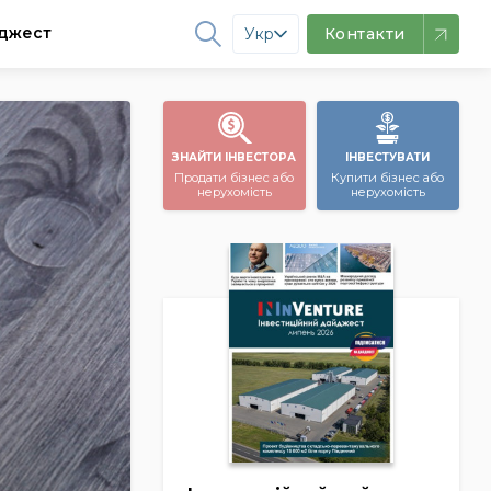
джест
Укр
Контакти
ЗНАЙТИ ІНВЕСТОРА
ІНВЕСТУВАТИ
Продати бізнес або
Купити бізнес або
нерухомість
нерухомість