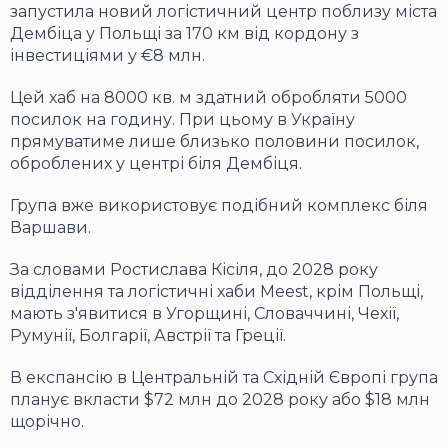
запустила новий логістичний центр поблизу міста
Дембіца у Польщі за 170 км від кордону з
інвестиціями у €8 млн.
Цей хаб на 8000 кв. м здатний обробляти 5000
посилок на годину. При цьому в Україну
прямуватиме лише близько половини посилок,
оброблених у центрі біля Дембіця.
Група вже використовує подібний комплекс біля
Варшави.
За словами Ростислава К
і
сіля, до 2028 року
відділення та логістичні хаби Meest, крім Польщі,
мають з'явитися в Угорщині, Словаччині, Чехії,
Румунії, Болгарії, Австрії та Греції.
В експансію в Центральній та Східній Європі група
планує вкласти $72 млн до 2028 року або $18 млн
щорічно.