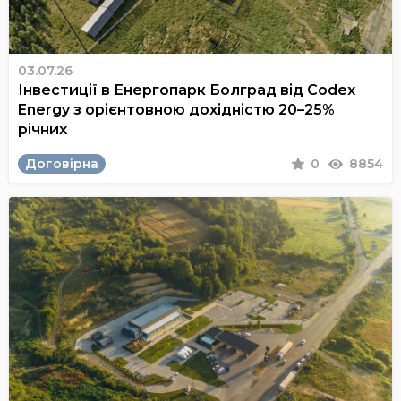
03.07.26
Інвестиції в Енергопарк Болград від Codex
Energy з орієнтовною дохідністю 20–25%
річних
Договірна
0
8854