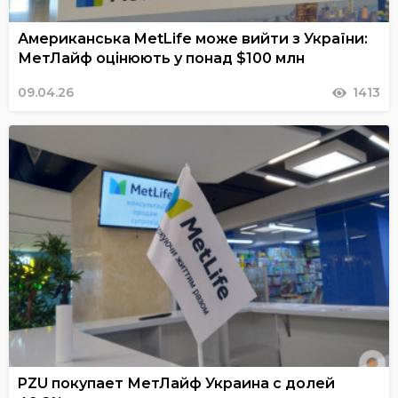
Американська MetLife може вийти з України:
МетЛайф оцінюють у понад $100 млн
09.04.26
1413
PZU покупает МетЛайф Украина с долей