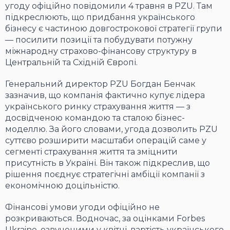
угоду офіційно повідомили 4 травня в PZU. Там
підкреслюють, що придбання українського
бізнесу є частиною довгострокової стратегії групи
— посилити позиції та побудувати потужну
міжнародну страхово-фінансову структуру в
Центральній та Східній Європі.
Генеральний директор PZU Богдан Бенчак
зазначив, що компанія фактично купує лідера
українського ринку страхування життя — з
досвідченою командою та сталою бізнес-
моделлю. За його словами, угода дозволить PZU
суттєво розширити масштаби операцій саме у
сегменті страхування життя та зміцнити
присутність в Україні. Він також підкреслив, що
рішення поєднує стратегічні амбіції компанії з
економічною доцільністю.
Фінансові умови угоди офіційно не
розкриваються. Водночас, за оцінками Forbes
Ukraine, озвученими у квітні, вартість українського