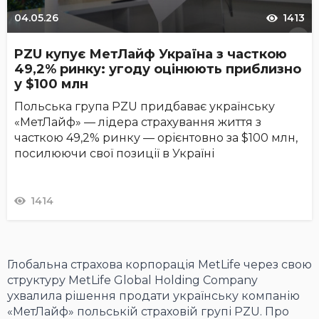
04.05.26
1413
PZU купує МетЛайф Україна з часткою
49,2% ринку: угоду оцінюють приблизно
у $100 млн
Польська група PZU придбаває українську
«МетЛайф» — лідера страхування життя з
часткою 49,2% ринку — орієнтовно за $100 млн,
посилюючи свої позиції в Україні
1414
Глобальна страхова корпорація MetLife через свою
структуру MetLife Global Holding Company
ухвалила рішення продати українську компанію
«МетЛайф» польській страховій групі PZU. Про