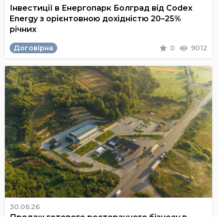
Інвестиції в Енергопарк Болград від Codex
Energy з орієнтовною дохідністю 20–25%
річних
Договірна
0
9012
30.06.26