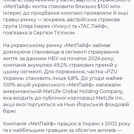
«МетЛайф» могла становити близько $100 млн.
Інтерес до придбання компанії проявляли й інші
гравці ринку — зокрема, австрійська страхова
група Uniqa (через «Уніку») та «ТАС Лайф»,
пов’язана із Сергієм Тігіпком.
На українському ринку «МетЛайф» займає
домінуюче становище в сегменті страхування
життя: за даними НБУ на початок 2026 року,
компанія акумулює 49,2% страхових премій у
цьому сегменті. Для порівняння, частка «PZU
Україна» становить лише 6,8%. До угоди майже
100% акцій українського «МетЛайф» належали
американській MetLife Global Holding Company,
яка входить до публічної корпорації MetLife Inc.,
акції якої торгуються на Нью-Йоркській фондовій
біржі.
Компанія «МетЛайф» працює в Україні з 2002 року
та є найбільшим гравцем за обсягом активів —