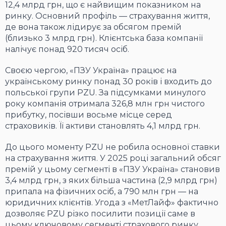
12,4 млрд грн, що є найвищим показником на
ринку. Основний профіль — страхування життя,
де вона також лідирує за обсягом премій
(близько 3 млрд грн). Клієнтська база компанії
налічує понад 920 тисяч осіб.
Своєю чергою, «ПЗУ Україна» працює на
українському ринку понад 30 років і входить до
польської групи PZU. За підсумками минулого
року компанія отримала 326,8 млн грн чистого
прибутку, посівши восьме місце серед
страховиків. Її активи становлять 4,1 млрд грн.
До цього моменту PZU не робила основної ставки
на страхування життя. У 2025 році загальний обсяг
премій у цьому сегменті в «ПЗУ Україна» становив
3,4 млрд грн, з яких більша частина (2,9 млрд грн)
припала на фізичних осіб, а 790 млн грн — на
юридичних клієнтів. Угода з «МетЛайф» фактично
дозволяє PZU різко посилити позиції саме в
цьому ключовому сегменті страхового ринку