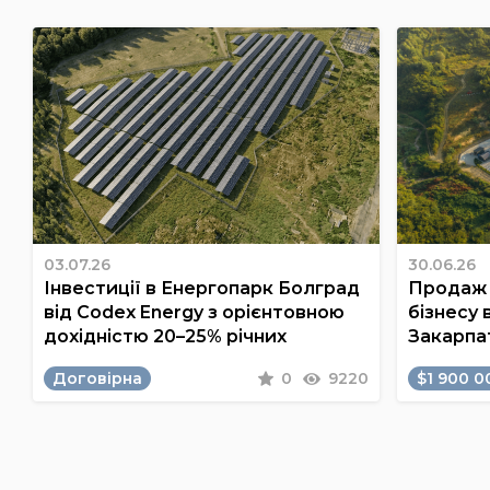
03.07.26
30.06.26
Інвестиції в Енергопарк Болград
Продаж 
від Codex Energy з орієнтовною
бізнесу 
дохідністю 20–25% річних
Закарпа
Договірна
0
9220
$1 900 0