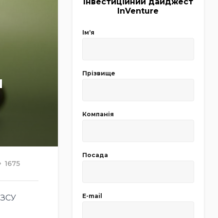
Інвестиційний дайджест
InVenture
Імʼя
Прізвище
й
Компанія
Посада
1675
E-mail
 ЗСУ