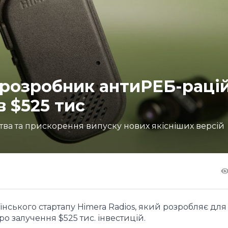
-розробник антиРЕБ-раці
в $525 тис
тва та прискорення випуску нових якісніших версій
нського стартапу Himera Radios, який розробляє для
ро залучення $525 тис. інвестицій.