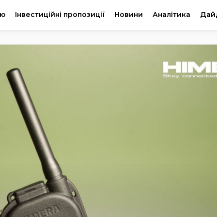
ію
Інвестиційні пропозиції
Новини
Аналітика
Дай