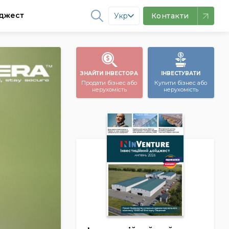
джест
Укр
Контакти
ЗНАЙТИ ІНВЕСТОРА
ІНВЕСТУВАТИ
Продати бізнес або
Купити бізнес або
нерухомість
нерухомість