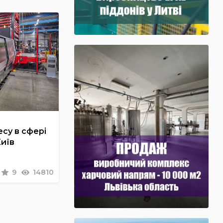
су в сфері
Київ
9
14810