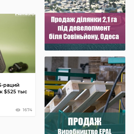
Б-раций
к $525 тыс
1674