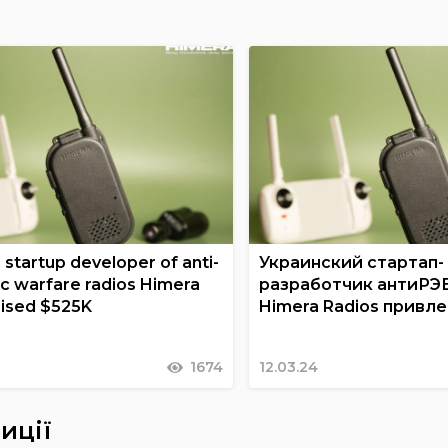
 startup developer of anti-
Украинский стартап-
ic warfare radios Himera
разработчик антиРЭ
aised $525K
Himera Radios привле
1674
12.03.24
иції