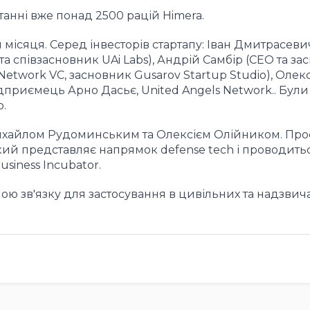
танні вже понад 2500 рацій Himera.
місяця. Серед інвесторів стартапу: Іван Дмитрасевич
а співзасновник UAi Labs), Андрій Самбір (СЕО та за
 (Network VC, засновник Gusarov Startup Studio), Олек
приємець Арно Дасьє, United Angels Network.. Були 
о.
 Михайлом Рудоминським та Олексієм Олійником. Про
 який представляє напрямок defense tech і проводить
usiness Incubator.
ю зв'язку для застосування в цивільних та надзви