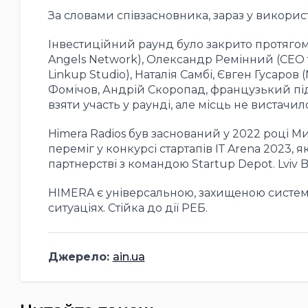
За словами співзасновника, зараз у викорис
Інвестиційний раунд було закрито протягом 
Angels Network), Олександр Ремінний (СЕО т
Linkup Studio), Наталія Самбі, Євген Гусаров
Фомічов, Андрій Скоропад, французький під
взяти участь у раунді, але місць не вистачил
Himera Radios був заснований у 2022 році
переміг у конкурсі стартапів ІТ Arena 2023,
партнерстві з командою Startup Depot. Lviv B
HIMERA є універсальною, захищеною системо
ситуаціях. Стійка до дії РЕБ.
Джерело:
ain.ua