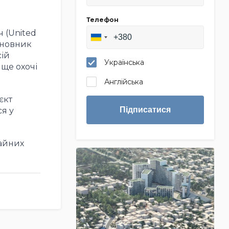
Телефон
 (United
сновник
сій
Українська
ще охочі
Англійська
єкт
Підписатися
ся у
чайних