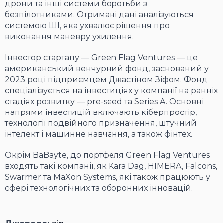
дрони та інші системи боротьби з
безпілотниками. Отримані дані аналізуються
системою ШІ, яка ухвалює рішення про
виконання маневру ухилення.
Інвестор стартапу — Green Flag Ventures — це
американський венчурний фонд, заснований у
2023 році підприємцем Джастіном Зіфом. Фонд
спеціалізується на інвестиціях у компанії на ранніх
стадіях розвитку — pre-seed та Series A. Основні
напрями інвестицій включають кіберпростір,
технології подвійного призначення, штучний
інтелект і машинне навчання, а також фінтех.
Окрім BaBayte, до портфеля Green Flag Ventures
входять такі компанії, як Kara Dag, HIMERA, Falcons,
Swarmer та MaXon Systems, які також працюють у
сфері технологічних та оборонних інновацій.