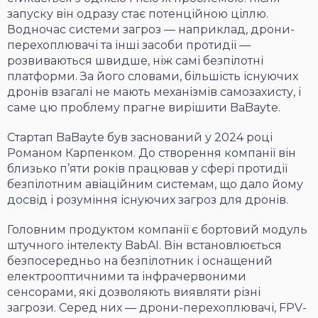
запуску він одразу стає потенційною ціллю.
Водночас системи загроз — наприклад, дрони-
перехоплювачі та інші засоби протидії —
розвиваються швидше, ніж самі безпілотні
платформи. За його словами, більшість існуючих
дронів взагалі не мають механізмів самозахисту, і
саме цю проблему прагне вирішити BaBayte.
Стартап BaBayte був заснований у 2024 році
Романом Карпенком. До створення компанії він
близько п’яти років працював у сфері протидії
безпілотним авіаційним системам, що дало йому
досвід і розуміння існуючих загроз для дронів.
Головним продуктом компанії є бортовий модуль
штучного інтелекту BabAI. Він встановлюється
безпосередньо на безпілотник і оснащений
електрооптичними та інфрачервоними
сенсорами, які дозволяють виявляти різні
загрози. Серед них — дрони-перехоплювачі, FPV-