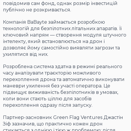
повідомив сам фонд, однак розмір інвестицій
публічно не розкривається.
Компанія BaBayte займається розробкою
технологій для безпілотних літальних апаратів. Її
ключовий напрям — створення модуля штучного
інтелекту, який встановлюється на дрон і
дозволяє йому самостійно виявляти загрози та
ухилятися від них.
Розроблена система здатна в режимі реального
часу аналізувати траєкторію можливого
перехоплення дрона та автоматично виконувати
маневри ухилення без участі оператора. Це
підвищує виживаність безпілотників в умовах,
коли вони стають ціллю для засобів
перехоплення одразу після запуску.
Партнер-засновник Green Flag Ventures Джастін
Зіф зазначив, що практично кожен дрон
стикається з однією і тією ж проблемою: після