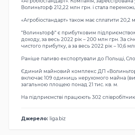
«Агробіостандарт». Компанія, зареєстрована 
Волиньторф 212,22 млн грн. і стала переможц
«Агробіостандарт» також має сплатити 20,2 
"Волиньторф" є прибутковим підприємством.
доходу, за весь 2022 рік – 200 млн грн. За 
чистого прибутку, а за весь 2022 рік – 10,6 мл
Раніше паливо експортували до Польщі, Слов
Єдиний майновий комплекс ДП «Волиньторф
включає 109 одиниць нерухомого майна (вир
загальною площею понад 21 тис. кв. м.
На підприємстві працюють 302 співробітники,
Джерело:
liga.biz