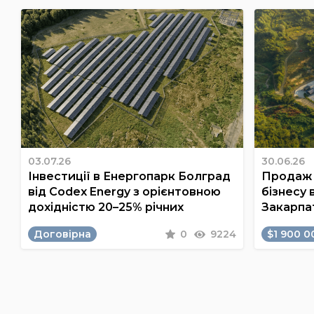
03.07.26
30.06.26
Інвестиції в Енергопарк Болград
Продаж 
від Codex Energy з орієнтовною
бізнесу 
дохідністю 20–25% річних
Закарпа
Договірна
0
9224
$1 900 0