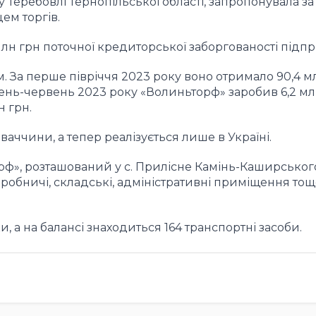
у Теребовлі Тернопільської області, запропонувала за
ем торгів.
млн грн поточної кредиторської заборгованості підпр
 За перше півріччя 2023 року воно отримало 90,4 м
січень-червень 2023 року «Волиньторф» заробив 6,2 мл
н грн.
аччини, а тепер реалізується лише в Україні.
», розташований у с. Прилісне Камінь-Каширськог
обничі, складські, адміністративні приміщення тощ
 а на балансі знаходиться 164 транспортні засоби.