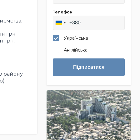
Телефон
иємства.
лн грн
Українська
н грн.
Англійська
Підписатися
о району
о)