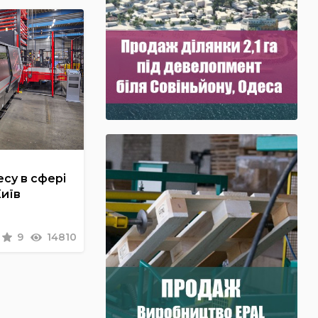
су в сфері
Київ
9
14810