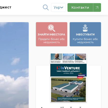
джест
Укр
Контакти
ЗНАЙТИ ІНВЕСТОРА
ІНВЕСТУВАТИ
Продати бізнес або
Купити бізнес або
нерухомість
нерухомість