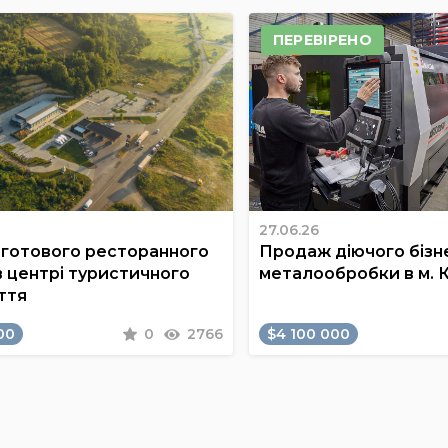
ПЕРЕВІРЕНО
27.06.26
готового ресторанного
Продаж діючого бізне
в центрі туристичного
металообробки в м. 
ття
00
0
2766
$4 100 000