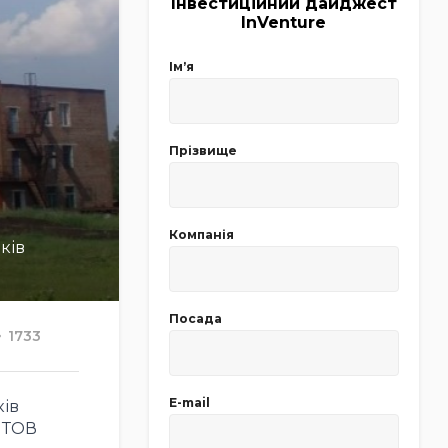
Інвестиційний дайджест
InVenture
Імʼя
Прізвище
Компанія
ків
Посада
1733
E-mail
ків
о ТОВ