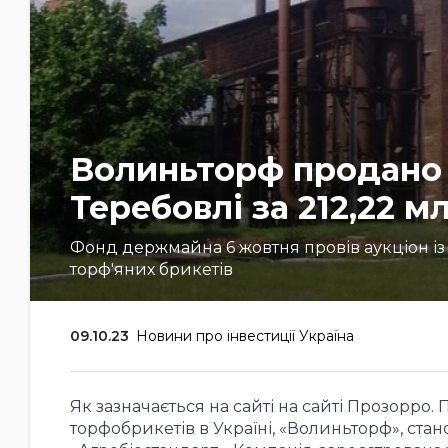
Волиньторф продано н
Теребовлі за 212,22 м
Фонд держмайна 6 жовтня провів аукціон із 
торф'яних брикетів
09.10.23
Новини про інвестиції Україна
Як зазначається на сайті на сайті Прозорро.
торфобрикетів в Україні, «Волиньторф», ста