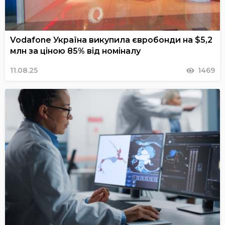
Vodafone Україна викупила євробонди на $5,2
млн за ціною 85% від номіналу
11.08.25
1469