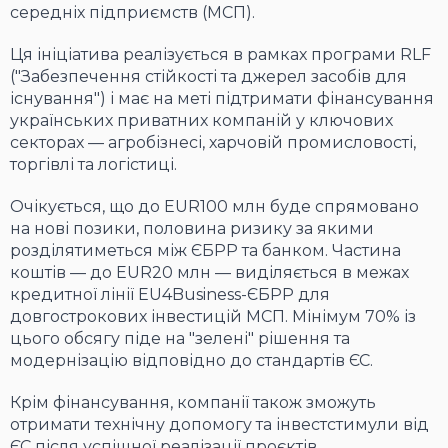
середніх підприємств (МСП).
Ця ініціатива реалізується в рамках програми RLF
("Забезпечення стійкості та джерел засобів для
існування") і має на меті підтримати фінансування
українських приватних компаній у ключових
секторах — агробізнесі, харчовій промисловості,
торгівлі та логістиці.
Очікується, що до EUR100 млн буде спрямовано
на нові позики, половина ризику за якими
розділятиметься між ЄБРР та банком. Частина
коштів — до EUR20 млн — виділяється в межах
кредитної лінії EU4Business-ЄБРР для
довгострокових інвестицій МСП. Мінімум 70% із
цього обсягу піде на "зелені" рішення та
модернізацію відповідно до стандартів ЄС.
Крім фінансування, компанії також зможуть
отримати технічну допомогу та інвестстимули від
ЄС після успішної реалізації проєктів.