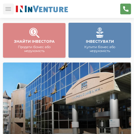
ЗНАЙТИ ІНВЕСТОРА
ІНВЕСТУВАТИ
Продати бізнес або
Купити бізнес або
нерухомість
нерухомість