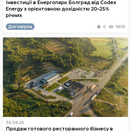
Інвестиції в Енергопарк Болград від Codex
Energy з орієнтовною дохідністю 20–25%
річних
Договірна
0
9616
30.06.26
Продаж готового ресторанного бізнесу в