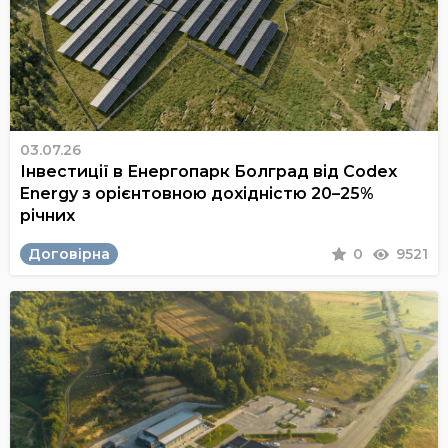
03.07.26
Інвестиції в Енергопарк Болград від Codex
Energy з орієнтовною дохідністю 20–25%
річних
Договірна
0
9521