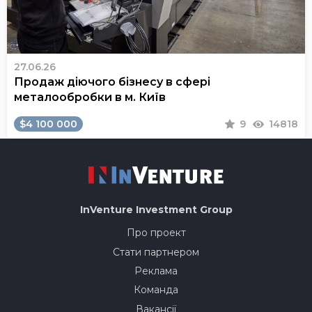
27.06.26
Продаж діючого бізнесу в сфері
металообробки в м. Київ
$4 100 000
9
14818
InVenture
Investment Group
Про проект
Стати партнером
Реклама
Команда
Вакансії