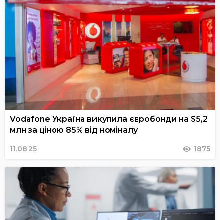
Vodafone Україна викупила євробонди на $5,2
млн за ціною 85% від номіналу
11.08.25
1875