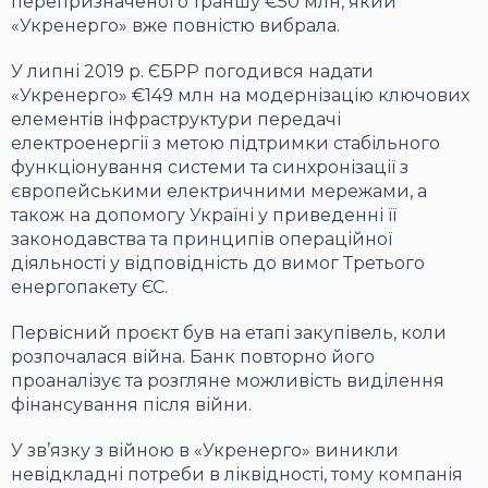
перепризначеного траншу €50 млн, який
«Укренерго» вже повністю вибрала.
У липні 2019 р. ЄБРР погодився надати
«Укренерго» €149 млн на модернізацію ключових
елементів інфраструктури передачі
електроенергії з метою підтримки стабільного
функціонування системи та синхронізації з
європейськими електричними мережами, а
також на допомогу Україні у приведенні її
законодавства та принципів операційної
діяльності у відповідність до вимог Третього
енергопакету ЄС.
Первісний проєкт був на етапі закупівель, коли
розпочалася війна. Банк повторно його
проаналізує та розгляне можливість виділення
фінансування після війни.
У зв’язку з війною в «Укренерго» виникли
невідкладні потреби в ліквідності, тому компанія