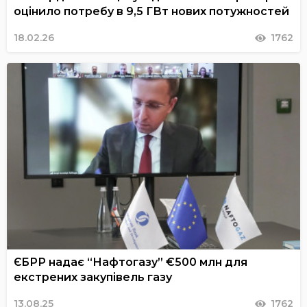
оцінило потребу в 9,5 ГВт нових потужностей
18.02.26
1762
ЄБРР надає “Нафтогазу” €500 млн для
екстрених закупівель газу
13.08.25
1762