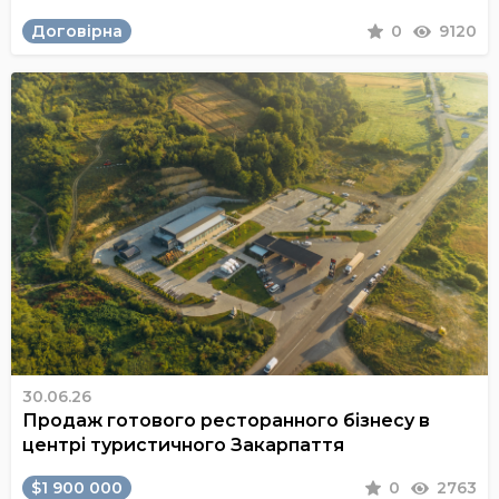
Договірна
0
9120
30.06.26
Продаж готового ресторанного бізнесу в
центрі туристичного Закарпаття
$1 900 000
0
2763