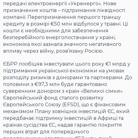
передачі електроенергії «Укренерго». Нове
призначення коштів – підтримання ліквідності
компанії. Перепризначення першого траншу
кредиту в розмірі €50 млн відбулося у травні. Ці
кошти є необхідними для забезпечення
безперебійного енергопостачання у країні,
економіка якої зазнала значного негативного
впливу через війну, розв’язану Росією.
ЄБРР пообіцяв інвестувати цього року €1 млрд у
підтримання української економіки на умовах
розподілу ризиків з донорами та партнерами. До
половини з €97,3 млн буде гарантовано
суверенним донором з країн «Великої сімки».
Європейський фонд сталого розвитку
Європейського Союзу (EFSD), що є фінансовим
механізмом Плану зовнішніх інвестицій ЄС, який
передбачає підтримку інвестицій в Африці та
країнах сусідства ЄС, надав гарантію покриття
перших втрат для попереднього