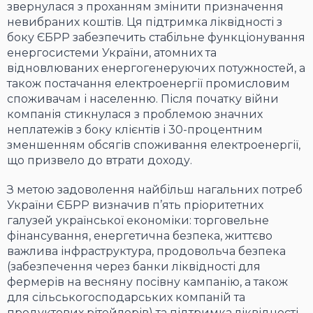
звернулася з проханням змінити призначення
невибраних коштів. Ця підтримка ліквідності з
боку ЄБРР забезпечить стабільне функціонування
енергосистеми України, атомних та
відновлюваних енергогенеруючих потужностей, а
також постачання електроенергії промисловим
споживачам і населенню. Після початку війни
компанія стикнулася з проблемою значних
неплатежів з боку клієнтів і 30-процентним
зменшенням обсягів споживання електроенергії,
що призвело до втрати доходу.
З метою задоволення найбільш нагальних потреб
України ЄБРР визначив п’ять пріоритетних
галузей української економіки: торговельне
фінансування, енергетична безпека, життєво
важлива інфраструктура, продовольча безпека
(забезпечення через банки ліквідності для
фермерів на весняну посівну кампанію, а також
для сільськогосподарських компаній та
продуктових рітейлерів) та підтримка ліквідності