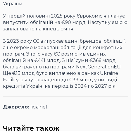
України.
У першій половині 2025 року Єврокомісія планує
випустити облігацій на €90 млрд. Наступну емісію
заплановано на кінець січня.
З 2023 року ЄС випускає єдині брендові облігації,
а не окремо марковані облігації для конкретних
програм. З того часу ЄС розмістив єдиних
облігацій на €441 млрд. З цієї суми €366 млрд
було витрачено на програми NextGenerationEU.
Ще €13 млрд було виплачено в рамках Ukraine
Facility, в яку закладено до €33 млрд у вигляді
кредитів Україні на період із 2024 по 2027 рік.
Джерело:
liga.net
Читайте також