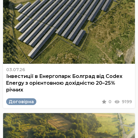
03.07.26
Інвестиції в Енергопарк Болград від Codex
Energy з орієнтовною дохідністю 20–25%
річних
Договірна
0
9199