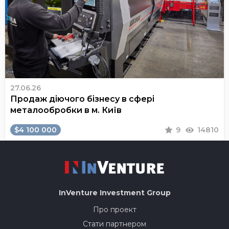
27.06.26
Продаж діючого бізнесу в сфері
металообробки в м. Київ
$4 100 000
9
14810
InVenture
Investment Group
Про проект
Стати партнером