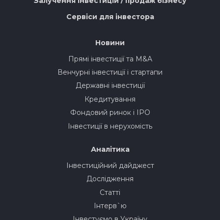
Залучення інвестицій / продаж бізнесу
Сервіси для інвестора
Новини
Прямі інвестиції та M&A
Венчурні інвестиції і стартапи
Державні інвестиції
Кредитування
Фондовий ринок і IPO
Інвестиції в нерухомість
Аналітика
Інвестиційний дайджест
Дослідження
Статті
Інтерв`ю
Інвестуємо в Україну