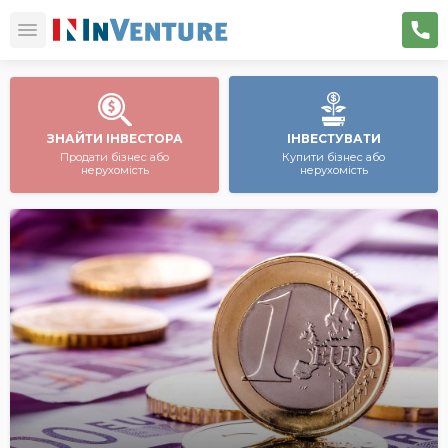
ЗНАЙТИ ІНВЕСТОРА
ІНВЕСТУВАТИ
Продати бізнес або
Купити бізнес або
нерухомість
нерухомість