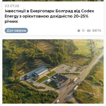
03.07.26
Інвестиції в Енергопарк Болград від Codex
Energy з орієнтовною дохідністю 20–25%
річних
Договірна
0
8874