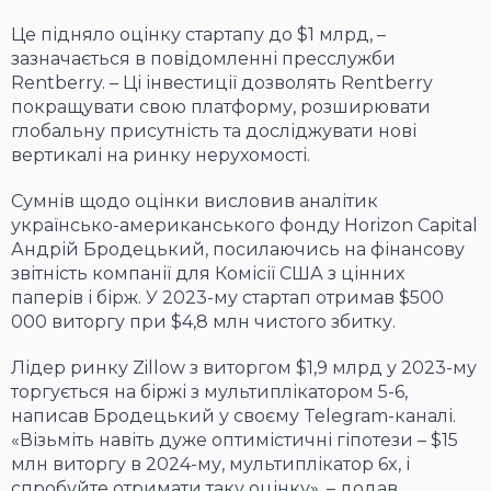
Це підняло оцінку стартапу до $1 млрд, –
зазначається в повідомленні пресслужби
Rentberry. – Ці інвестиції дозволять Rentberry
покращувати свою платформу, розширювати
глобальну присутність та досліджувати нові
вертикалі на ринку нерухомості.
Сумнів щодо оцінки висловив аналітик
українсько-американського фонду Horizon Capital
Андрій Бродецький, посилаючись на фінансову
звітність компанії для Комісії США з цінних
паперів і бірж. У 2023-му стартап отримав $500
000 виторгу при $4,8 млн чистого збитку.
Лідер ринку Zillow з виторгом $1,9 млрд у 2023-му
торгується на біржі з мультиплікатором 5-6,
написав Бродецький у своєму Telegram-каналі.
«Візьміть навіть дуже оптимістичні гіпотези – $15
млн виторгу в 2024-му, мультиплікатор 6x, і
спробуйте отримати таку оцінку», – додав