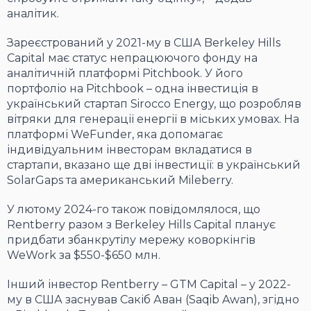
аналітик.
Зареєстрований у 2021-му в США Berkeley Hills
Capital має статус непрацюючого фонду на
аналітичній платформі Pitchbook. У його
портфоліо на Pitchbook – одна інвестиція в
український стартап Sirocco Energy, що розробляв
вітряки для генерації енергії в міських умовах. На
платформі WeFunder, яка допомагає
індивідуальним інвесторам вкладатися в
стартапи, вказано ще дві інвестиції: в український
SolarGaps та американський Mileberry.
У лютому 2024-го також повідомлялося, що
Rentberry разом з Berkeley Hills Capital планує
придбати збанкрутілу мережу коворкінгів
WeWork за $550-$650 млн.
Інший інвестор Rentberry – GTM Capital – у 2022-
му в США заснував Сакіб Аван (Saqib Awan), згідно