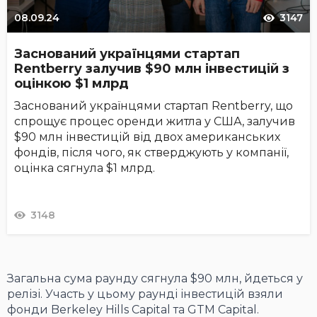
08.09.24
3147
Заснований українцями стартап
Rentberry залучив $90 млн інвестицій з
оцінкою $1 млрд
Заснований українцями стартап Rentberry, що
спрощує процес оренди житла у США, залучив
$90 млн інвестицій від двох американських
фондів, після чого, як стверджують у компанії,
оцінка сягнула $1 млрд.
3148
Загальна сума раунду сягнула $90 млн, йдеться у
релізі. Участь у цьому раунді інвестицій взяли
фонди Berkeley Hills Capital та GTM Capital.