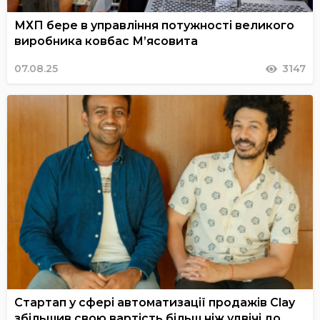
МХП бере в управління потужності великого
виробника ковбас М’ясовита
07.08.25
3147
Стартап у сфері автоматизації продажів Clay
збільшив свою вартість більш ніж удвічі до