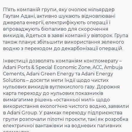
П'ять компаній групи, яку очолює мільярдер
Гаутам Адані, активно шукають відновлювані
джерела енергії, електрифікують операції і
впроваджують біопаливо для скорочення
викидів, йдеться в заяві компанії у вівторок. Група
також планує збільшити використання зеленого
водню з переходом до декарбонізації операцій.
Інвестиції дозволять компаніям конгломерату –
Adani Ports & Special Economic Zone, ACC, Ambuja
Cements, Adani Green Energy та Adani Energy
Solutions – досягти мети Індії щодо чистих
нульових викидів вуглекислого газу. Дорожня
карта переходу до нульових показників
вимагатиме рішень «останньої милі» щодо
використання екологічно чистого водню, заявили
в Adani Group. У рамках переходу підприємства
групи розпочали пілотні проєкти, такі як розробка
електричної вантажівки на водневих паливних