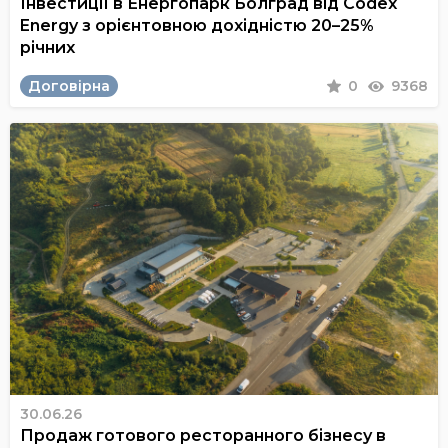
Інвестиції в Енергопарк Болград від Codex
Energy з орієнтовною дохідністю 20–25%
річних
Договірна
0
9368
30.06.26
Продаж готового ресторанного бізнесу в