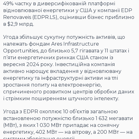
49% частку в диверсифікованій платформі
відновлюваної енергетики у США у компанії EDP
Renovaveis (EDPR.LS), оцінивши бізнес приблизно
в $2,9 млрд.
Угода збільшує сукупну потужність активів, що
належать фондам Ares Infrastructure
Opportunities, до близько 5,7 гігавата у 11 штатах і
п’яти енергетичних ринках США станом із
вересня 2024 року. Інвестиційна компанія
активно нарощує вкладення у відновлювану
енергетику та інфраструктурні активи на тлі
зростання попиту на електроенергію,
спричиненого розвитком центрів обробки даних
і стрімким поширенням штучного інтелекту.
Угода з EDPR охоплює 10 об’єктів загальною
встановленою потужністю близько 1 632 мегавати
(МВт), з яких 1 030 МВт припадає на сонячну
енергетику, 402 МВт — на вітрову, а 200 МВт — на
системи зберігання енергії.