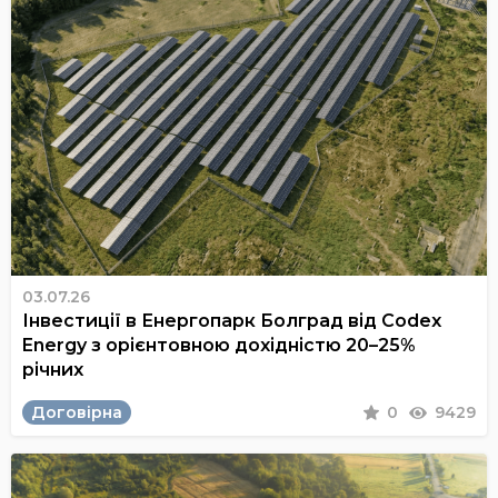
03.07.26
Інвестиції в Енергопарк Болград від Codex
Energy з орієнтовною дохідністю 20–25%
річних
Договірна
0
9429