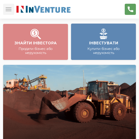
ЗНАЙТИ ІНВЕСТОРА
ІНВЕСТУВАТИ
Продати бізнес або
Купити бізнес або
нерухомість
нерухомість