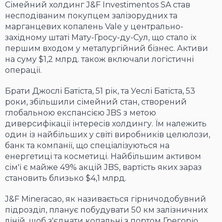
Сімейний холдинг J&F Investimentos SA став
несподіваним покупцем залізорудних та
марганцевих копалень Vale у центрально-
західному штаті Мату-Гросу-ду-Сул, що стало їх
першим входом у металургійний бізнес. Активи
на суму $1,2 млрд. також включали логістичні
операції.
Брати Джослі Батіста, 51 рік, та Уеслі Батіста, 53
роки, збільшили сімейний стан, створений
глобальною експансією JBS з метою
диверсифікації інтересів холдингу. Їм належить
один із найбільших у світі виробників целюлози,
банк та компанії, що спеціалізуються на
енергетиці та косметиці. Найбільшим активом
сім'ї є майже 49% акцій JBS, вартість яких зараз
становить близько $4,1 млрд.
J&F Mineracao, як називається гірничодобувний
підрозділ, планує побудувати 50 км залізничних
ліній, щоб з'єднати копальні з портом Грегоріо