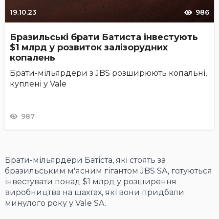
19.10.23
986
Бразильські брати Батиста інвестують
$1 млрд у розвиток залізорудних
копалень
Брати-мільярдери з JBS розширюють копальні,
куплені у Vale
987
Брати-мільярдери Батіста, які стоять за
бразильським м'ясним гігантом JBS SA, готуються
інвестувати понад $1 млрд у розширення
виробництва на шахтах, які вони придбали
минулого року у Vale SA.