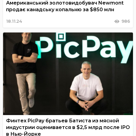
Американський золотовидобувач Newmont
продає канадську копальню за $850 млн
18.11.24
986
Финтех PicPay братьев Батиста из мясной
индустрии оценивается в $2,5 млрд после IPO
в Нью-Йорке