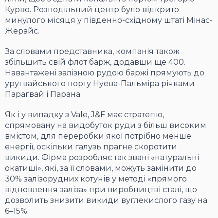
Курво. Розподільний центр було відкрито
минулого місяця у південно-східному штаті Мінас-
Жерайс.
За словами представника, компанія також
збільшить свій флот барж, додавши ще 400.
Навантажені залізною рудою баржі прямують до
уругвайського порту Нуева-Пальміра річками
Парагвай і Парана.
Як і у випадку з Vale, J&F має стратегію,
спрямовану на видобуток руди з більш високим
вмістом, для переробки якої потрібно менше
енергії, оскільки галузь прагне скоротити
викиди. Фірма розробляє так звані «натуральні
окатиші», які, за її словами, можуть замінити до
30% залізорудних котунів у методі «прямого
відновлення заліза» при виробництві сталі, що
дозволить знизити викиди вуглекислого газу на
6–15%.