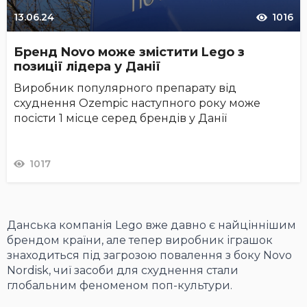
13.06.24
1016
Бренд Novo може змістити Lego з
позиції лідера у Данії
Виробник популярного препарату від
схуднення Ozempic наступного року може
посісти 1 місце серед брендів у Данії
1017
Данська компанія Lego вже давно є найціннішим
брендом країни, але тепер виробник іграшок
знаходиться під загрозою повалення з боку Novo
Nordisk, чиї засоби для схуднення стали
глобальним феноменом поп-культури.