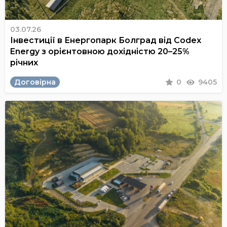
03.07.26
Інвестиції в Енергопарк Болград від Codex
Energy з орієнтовною дохідністю 20–25%
річних
Договірна
0
9405