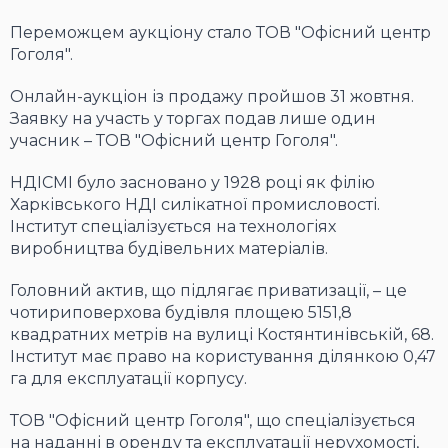
Переможцем аукціону стало ТОВ "Офісний центр
Гоголя".
Онлайн-аукціон із продажу пройшов 31 жовтня.
Заявку на участь у торгах подав лише один
учасник – ТОВ "Офісний центр Гоголя".
НДІСМІ було засновано у 1928 році як філію
Харківського НДІ силікатної промисловості.
Інститут спеціалізується на технологіях
виробництва будівельних матеріалів.
Головний актив, що підлягає приватизації, – це
чотириповерхова будівля площею 5151,8
квадратних метрів на вулиці Костянтинівській, 68.
Інститут має право на користування ділянкою 0,47
га для експлуатації корпусу.
ТОВ "Офісний центр Гоголя", що спеціалізується
на наданні в оренду та експлуатації нерухомості,