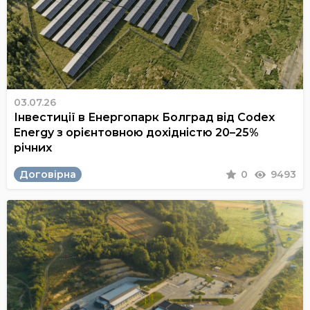
03.07.26
Інвестиції в Енергопарк Болград від Codex
Energy з орієнтовною дохідністю 20–25%
річних
Договірна
0
9493