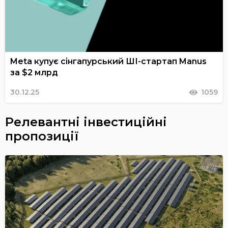
Meta купує сінгапурський ШІ-стартап Manus
за $2 млрд
30.12.25
1059
Релевантні інвестиційні
пропозиції