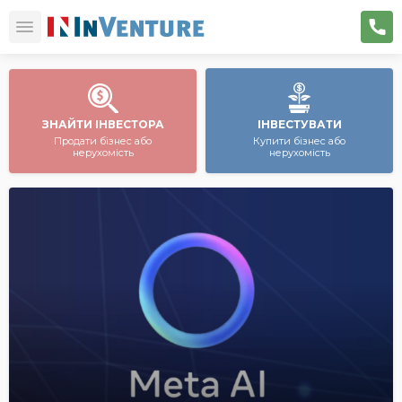
ЗНАЙТИ ІНВЕСТОРА
ІНВЕСТУВАТИ
Продати бізнес або
Купити бізнес або
нерухомість
нерухомість