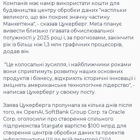
Компанія має намір використати кошти для
будівництва центру обробки даних "настільки
великого, що він покриє значну частину
Манхеттена", - сказав Цукерберг. Meta планує
вивести близько гігавата обчислювальної
потужності у 2025 році і, за прогнозами, закінчити
рік із більш ніж 1,3 млн графічних процесорів,
додав він.
"Це колосальні зусилля, і найближчими роками
вони сприятимуть розвитку наших основних
продуктів і бізнесу, відкриють історичні інновації і
зміцнять американське технологічне лідерство", -
написав Цукерберг у своєму посту.
Заява Цукерберга пролунала за кілька днів після
того, як OpenAI, SoftBank Group Corp. та Oracle
Corp. оголосили про створення спільного
підприємства Stargate вартістю $100 млрд для
створення центрів обробки даних та проектів
інфраструктури ШІ по всій території США.