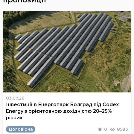
03.07.26
Інвестиції в Енергопарк Болград від Codex
Energy з орієнтовною дохідністю 20–25%
річних
Договірна
0
8583