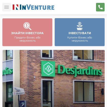
ЗНАЙТИ ІНВЕСТОРА
ІНВЕСТУВАТИ
Продати бізнес або
Купити бізнес або
нерухомість
нерухомість