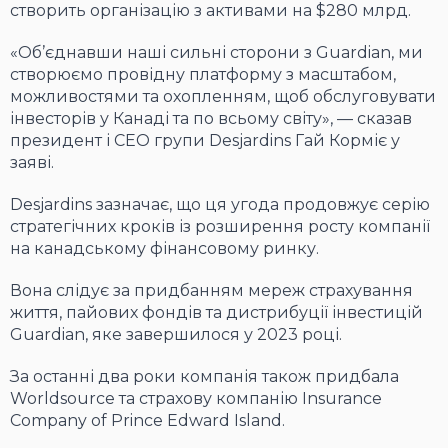
створить організацію з активами на $280 млрд.
«Об’єднавши наші сильні сторони з Guardian, ми
створюємо провідну платформу з масштабом,
можливостями та охопленням, щоб обслуговувати
інвесторів у Канаді та по всьому світу», — сказав
президент і CEO групи Desjardins Гай Корміє у
заяві.
Desjardins зазначає, що ця угода продовжує серію
стратегічних кроків із розширення росту компанії
на канадському фінансовому ринку.
Вона слідує за придбанням мереж страхування
життя, пайових фондів та дистрибуції інвестицій
Guardian, яке завершилося у 2023 році.
За останні два роки компанія також придбала
Worldsource та страхову компанію Insurance
Company of Prince Edward Island.