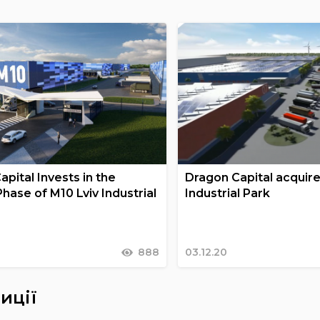
pital Invests in the
Dragon Capital acquire
hase of M10 Lviv Industrial
Industrial Park
888
03.12.20
иції