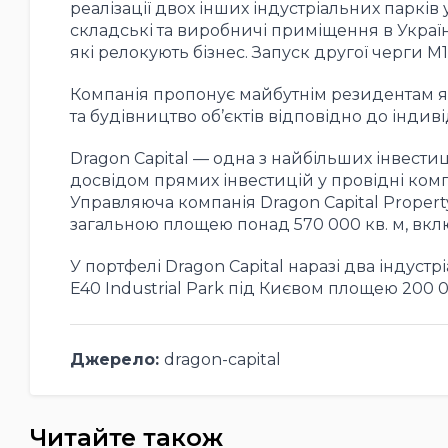
реалізації двох інших індустріальних парків 
складські та виробничі приміщення в Україн
які релокують бізнес
.
Запуск другої черги M1
Компанія пропонує майбутнім резидентам як 
та будівництво об’єктів відповідно до індив
Dragon Capital — одна з найбільших інвести
досвідом прямих інвестицій у провідні компа
Управляюча компанія Dragon Capital Propert
загальною площею понад 570 000 кв. м, вкл
У портфелі Dragon Capital наразі два індустрі
E40 Industrial Park під Києвом площею 200 0
Джерело:
dragon-capital
Читайте також