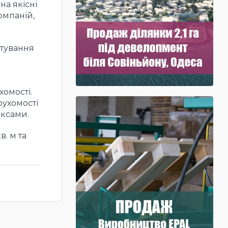
на якісні
компаній
,
ктування
хомості.
рухомості
ексами.
в. м та