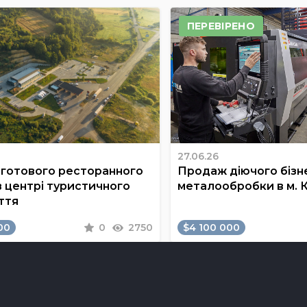
ПЕРЕВІРЕНО
27.06.26
готового ресторанного
Продаж діючого бізне
в центрі туристичного
металообробки в м. 
ття
00
0
2750
$4 100 000