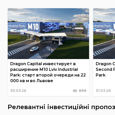
Dragon Capital инвестирует в
Dragon Ca
расширение M10 Lviv Industrial
Second P
Park: старт второй очереди на 22
Park
000 кв м во Львове
30.03.26
888
31.03.26
Релевантні інвестиційні пропоз