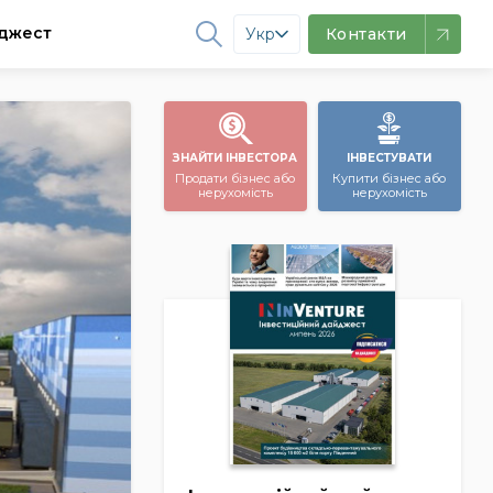
джест
Укр
Контакти
ЗНАЙТИ ІНВЕСТОРА
ІНВЕСТУВАТИ
Продати бізнес або
Купити бізнес або
нерухомість
нерухомість