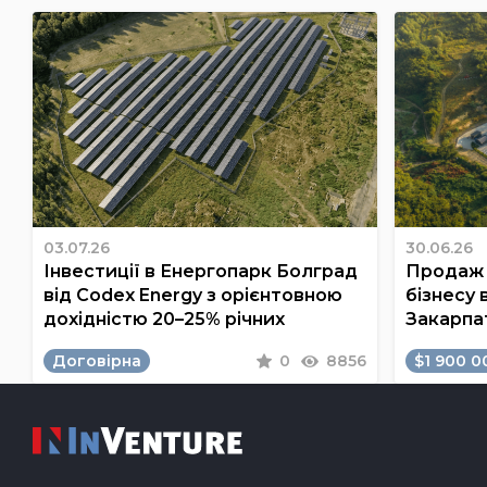
03.07.26
30.06.26
Інвестиції в Енергопарк Болград
Продаж 
від Codex Energy з орієнтовною
бізнесу 
дохідністю 20–25% річних
Закарпа
Договірна
0
8856
$1 900 0