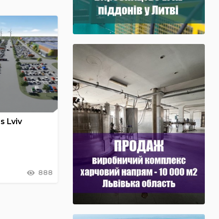
s Lviv
888