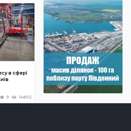
су в сфері
Київ
9
14802