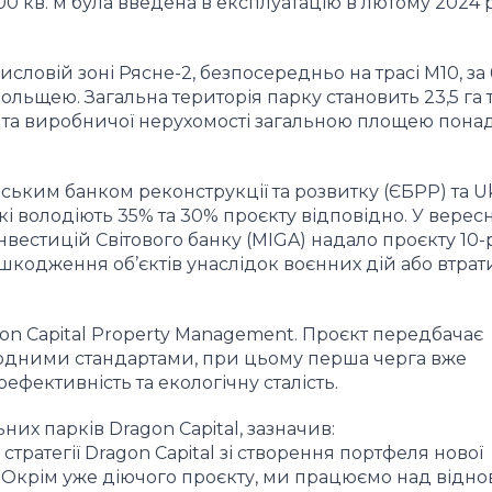
0 кв. м була введена в експлуатацію в лютому 2024 р
исловій зоні Рясне-2, безпосередньо на трасі М10, за 
ольщею. Загальна територія парку становить 23,5 га 
ї та виробничої нерухомості загальною площею понад
ським банком реконструкції та розвитку (ЄБРР) та U
і володіють 35% та 30% проєкту відповідно. У вересн
нвестицій Світового банку (MIGA) надало проєкту 10-
шкодження об’єктів унаслідок воєнних дій або втрат
on Capital Property Management.
Проєкт передбачає
родними стандартами
,
при цьому перша черга вже
оефективність та екологічну сталість
.
ьних парків
Dragon Capital,
зазначив
:
стратегії
Dragon Capital
зі створення портфеля нової
.
Окрім уже діючого проєкту
,
ми працюємо над відн