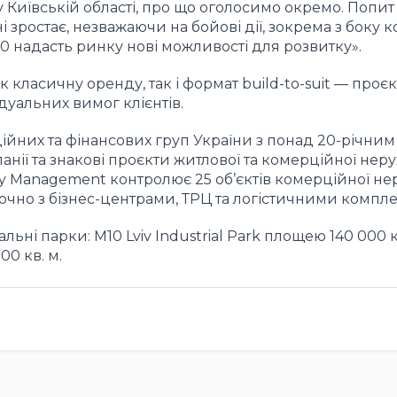
у Київській області
,
про що оголосимо окремо
.
Попит 
і зростає
,
незважаючи на бойові дії
,
зокрема з боку 
0 надасть ринку нові можливості для розвитку».
класичну оренду, так і формат build-to-suit — проє
ідуальних вимог клієнтів.
ційних та фінансових груп України з понад 20-річним
нії та знакові проєкти житлової та комерційної неру
y Management контролює 25 об’єктів комерційної не
ючно з бізнес-центрами, ТРЦ та логістичними компл
альні парки: M10 Lviv Industrial Park площею 140 000 к
00 кв. м.