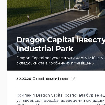
Dragon Capital інвест
Industrial Park
Dragon Capital запускає другу чергу M10 Lviv 
складських та виробничих приміщень
30.03.26
Світові новини інвестицій
Компанія Dragon Capital розпочала будівництв
у Львові, що передбачає зведення складсь