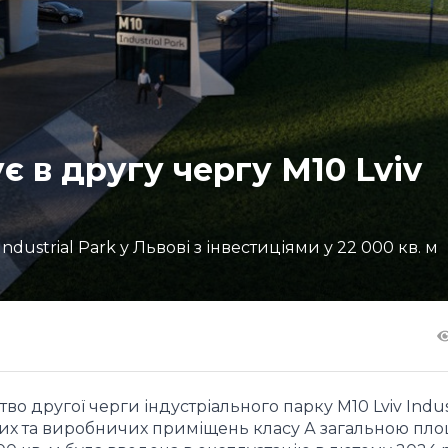
ує в другу чергу M10 Lviv
Industrial Park у Львові з інвестиціями у 22 000 кв. м
о другої черги індустріального парку M10 Lviv Indust
ких та виробничих приміщень класу А загальною пл