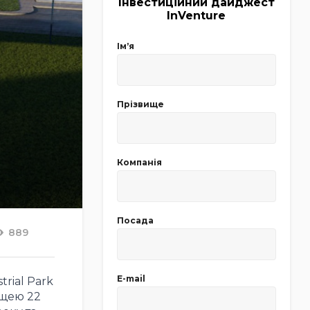
Інвестиційний дайджест
InVenture
Імʼя
Прізвище
Компанія
Посада
889
E-mail
rial Park
ощею 22