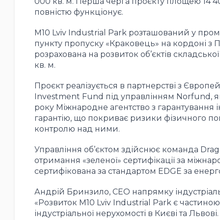
000 кв. м. Перша черга проєкту площею 14 40
повністю функціонує.
M10 Lviv Industrial Park розташований у пром
пункту пропуску «Краковець» на кордоні з П
розрахована на розвиток об’єктів складсько
кв. м.
Проєкт реалізується в партнерстві з Європей
Investment Fund під управлінням Norfund, як
року Міжнародне агентство з гарантування і
гарантію, що покриває ризики фізичного по
контролю над ними.
Управління об
’
єктом здійснює команда
Drag
отримання
«
зеленої
»
сертифікації за міжна
сертифікована за стандартом
EDGE
за енерг
Андрій Бринзило
, CEO
напрямку індустріал
«
Розвиток
M10 Lviv Industrial Park
є частиною 
індустріальної нерухомості в Києві та Львові