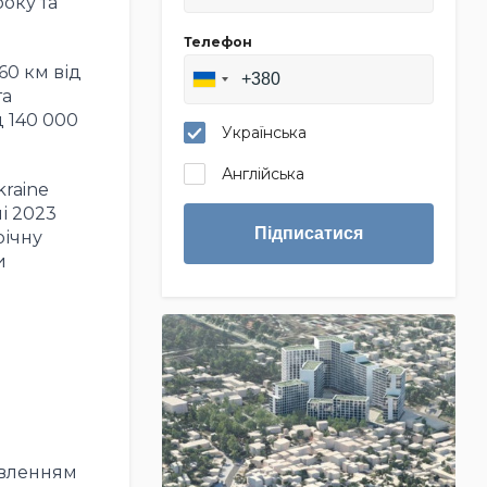
оку та
Телефон
60 км від
та
 140 000
Українська
Англійська
kraine
і 2023
Підписатися
річну
и
овленням