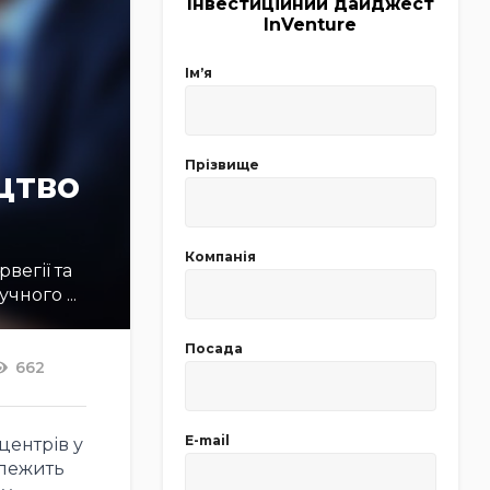
Інвестиційний дайджест
InVenture
Імʼя
Прізвище
цтво
Компанія
вегії та
ного ...
Посада
662
E-mail
центрів у
алежить