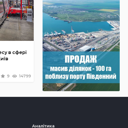
су в сфері
Київ
9
14799
Аналітика