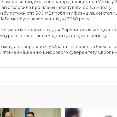
 Компанія придбала оператора датацентрів Verne у 2
rdian оголосила про плани інвестувати до €5 млрд у
абу потужністю 500 МВт поблизу французької столиц
 МВт має бути завершений до 2030 року.
ає стратегічне значення для Європи, оскільки дасть 
турою та зберіганням даних усередині регіону.
їхні дані зберігалися у Франції. Створення більшої к
приятиме зміцненню цифрового суверенітету Європи»