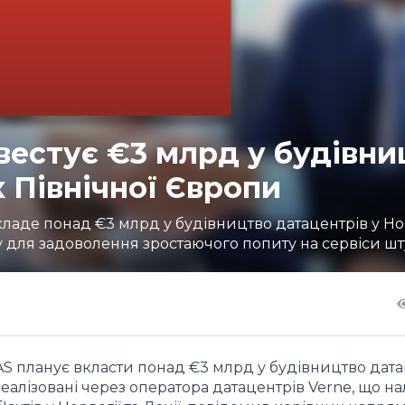
вестує €3 млрд у будівни
х Північної Європи
ладе понад €3 млрд у будівництво датацентрів у Нор
для задоволення зростаючого попиту на сервіси штуч
AS планує вкласти понад €3 млрд у будівництво дата
 реалізовані через оператора датацентрів Verne, що н