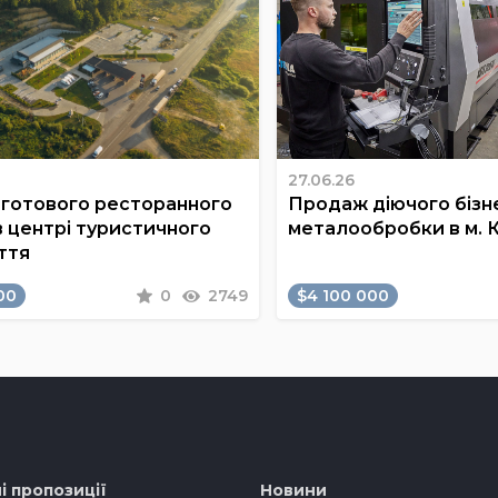
27.06.26
готового ресторанного
Продаж діючого бізне
в центрі туристичного
металообробки в м. 
ття
00
0
2749
$4 100 000
і пропозиції
Новини