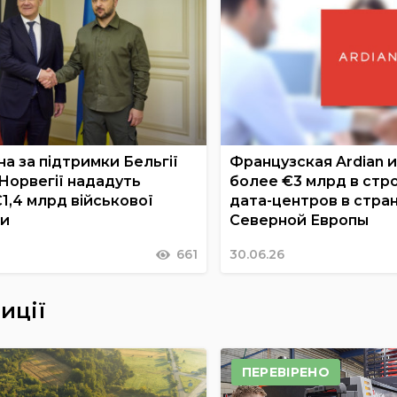
а за підтримки Бельгії
Французская Ardian 
 Норвегії нададуть
более €3 млрд в стр
€1,4 млрд військової
дата-центров в стра
ги
Северной Европы
661
30.06.26
иції
ПЕРЕВІРЕНО