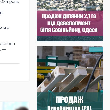
024 році.
і.
змогу
ількості
, —