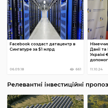
Facebook создаст датацентр в
Німеччин
Сингапуре за $1 млрд
Данії та
Україні 
допомо
06.09.18
661
11.10.24
Релевантні інвестиційні пропоз