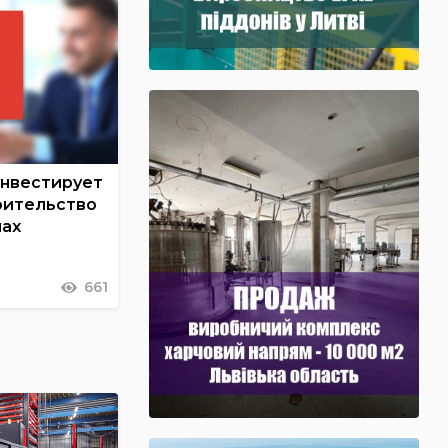
инвестирует
оительство
нах
661