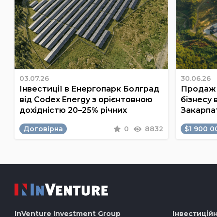
03.07.26
30.06.26
Інвестиції в Енергопарк Болград
Продаж 
від Codex Energy з орієнтовною
бізнесу 
дохідністю 20–25% річних
Закарпа
Договірна
0
8832
$1 900 0
InVenture
Investment Group
Інвестиційн