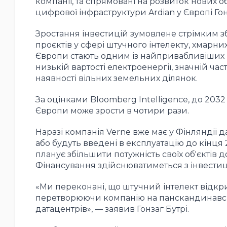
компанії, та спрямовані на розвиток нових об
цифрової інфраструктури Ardian у Європі Гон
Зростання інвестицій зумовлене стрімким з
проєктів у сфері штучного інтелекту, хмарни
Європи стають одним із найпривабливіших 
низькій вартості електроенергії, значній ча
наявності вільних земельних ділянок.
За оцінками Bloomberg Intelligence, до 2032
Європи може зрости в чотири рази.
Наразі компанія Verne вже має у Фінляндії 
або будуть введені в експлуатацію до кінця
планує збільшити потужність своїх об'єктів до
Фінансування здійснюватиметься з інвестиц
«Ми переконані, що штучний інтелект відкр
перетворюючи компанію на панскандинавськ
датацентрів», — заявив Гонзаг Бутрі.