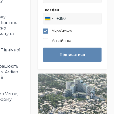
му
Телефон
оку
Північної
сно
Українська
мату та
Англійська
 Північної
Підписатися
 працюють
м Ardian
ї.
о Verne,
форму