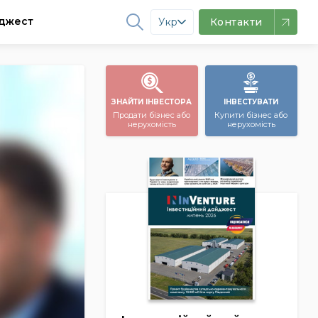
джест
Укр
Контакти
ЗНАЙТИ ІНВЕСТОРА
ІНВЕСТУВАТИ
Продати бізнес або
Купити бізнес або
нерухомість
нерухомість