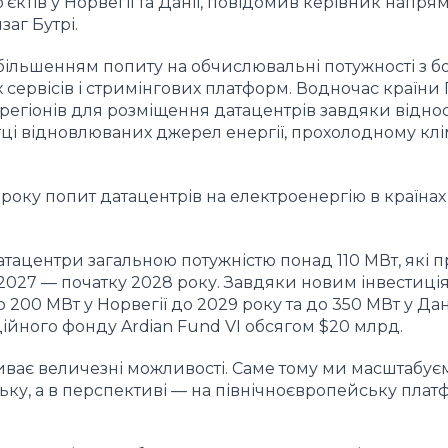
'єктів у Норвегії та Данії, повідомив керівник напря
заг Бутрі.
більшенням попиту на обчислювальні потужності з б
х сервісів і стримінгових платформ. Водночас країни 
регіонів для розміщення датацентрів завдяки відно
стці відновлюваних джерел енергії, прохолодному клі
 року попит датацентрів на електроенергію в країнах
датацентри загальною потужністю понад 110 МВт, які
 2027 — початку 2028 року. Завдяки новим інвестиція
 200 МВт у Норвегії до 2029 року та до 350 МВт у Дані
ійного фонду Ardian Fund VI обсягом $20 млрд.
иває величезні можливості. Саме тому ми масштабуєм
у, а в перспективі — на північноєвропейську плат