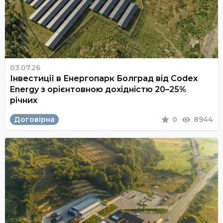
03.07.26
Інвестиції в Енергопарк Болград від Codex
Energy з орієнтовною дохідністю 20–25%
річних
Договірна
0
8944