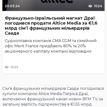
20.03.24
1024
Французько-ізраїльський магнат Драї
погодився продати Altice Media за €1,6
млрд сім'ї французьких мільярдерів
Сааде
Судноплавна компанія CMA CGM та сімейний
офіс Merit France придбають 80% та 20%
акціонерного капіталу компанії відповідно
1025
Сім'я французьких мільярдерів Сааде погодилася
купити компанію Altice Media Патріка Драї,
включаючи французький канал новин BFM TV, за
загальну вартість підприємства в €1,55 млрд.