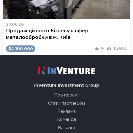
27.06.26
Продаж діючого бізнесу в сфері
металообробки в м. Київ
$4 100 000
9
14804
InVenture
Investment Group
Про проект
Стати партнером
Реклама
Команда
Вакансії