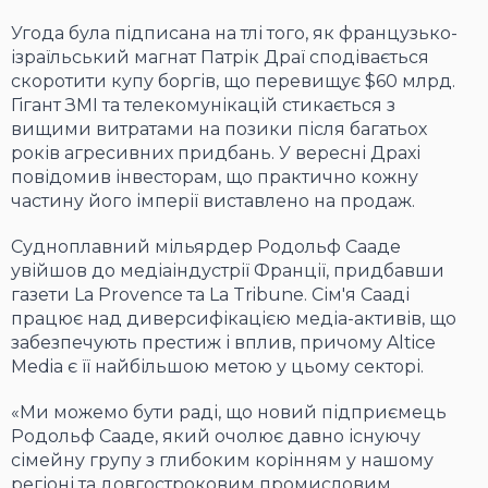
Угода була підписана на тлі того, як французько-
ізраїльський магнат Патрік Драї сподівається
скоротити купу боргів, що перевищує $60 млрд.
Гігант ЗМІ та телекомунікацій стикається з
вищими витратами на позики після багатьох
років агресивних придбань. У вересні Драхі
повідомив інвесторам, що практично кожну
частину його імперії виставлено на продаж.
Судноплавний мільярдер Родольф Сааде
увійшов до медіаіндустрії Франції, придбавши
газети La Provence та La Tribune. Сім'я Сааді
працює над диверсифікацією медіа-активів, що
забезпечують престиж і вплив, причому Altice
Media є її найбільшою метою у цьому секторі.
«Ми можемо бути раді, що новий підприємець
Родольф Сааде, який очолює давно існуючу
сімейну групу з глибоким корінням у нашому
регіоні та довгостроковим промисловим