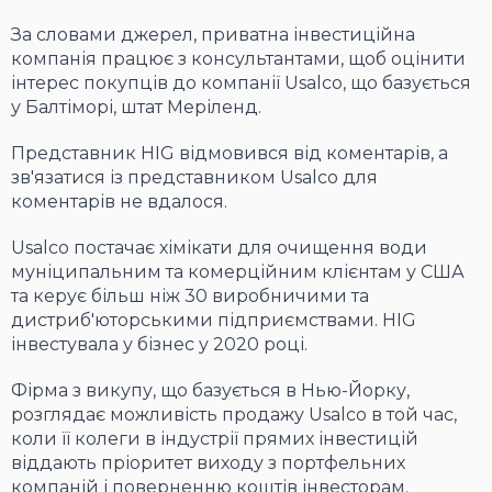
За словами джерел, приватна інвестиційна
компанія працює з консультантами, щоб оцінити
інтерес покупців до компанії Usalco, що базується
у Балтіморі, штат Меріленд.
Представник HIG відмовився від коментарів, а
зв'язатися із представником Usalco для
коментарів не вдалося.
Usalco постачає хімікати для очищення води
муніципальним та комерційним клієнтам у США
та керує більш ніж 30 виробничими та
дистриб'юторськими підприємствами. HIG
інвестувала у бізнес у 2020 році.
Фірма з викупу, що базується в Нью-Йорку,
розглядає можливість продажу Usalco в той час,
коли її колеги в індустрії прямих інвестицій
віддають пріоритет виходу з портфельних
компаній і поверненню коштів інвесторам.