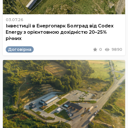
03.07.26
Інвестиції в Енергопарк Болград від Codex
Energy з орієнтовною дохідністю 20–25%
річних
Договірна
0
9890