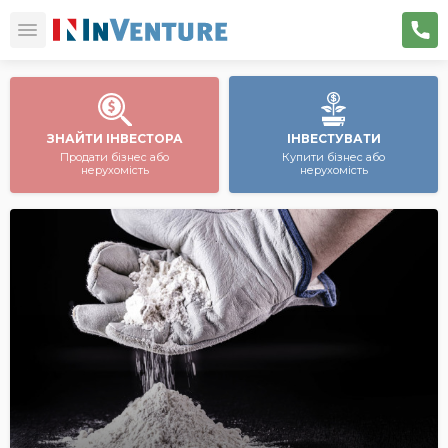
ЗНАЙТИ ІНВЕСТОРА
ІНВЕСТУВАТИ
Продати бізнес або
Купити бізнес або
нерухомість
нерухомість