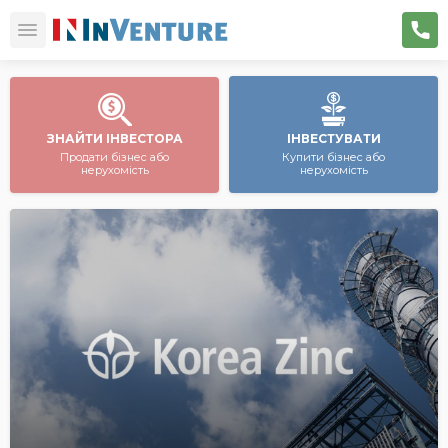
ЗНАЙТИ ІНВЕСТОРА
ІНВЕСТУВАТИ
Продати бізнес або
Купити бізнес або
нерухомість
нерухомість