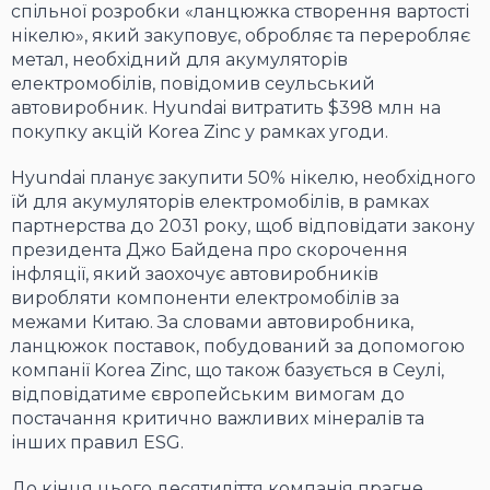
спільної розробки «ланцюжка створення вартості
нікелю», який закуповує, обробляє та переробляє
метал, необхідний для акумуляторів
електромобілів, повідомив сеульський
автовиробник. Hyundai витратить $398 млн на
покупку акцій Korea Zinc у рамках угоди.
Hyundai планує закупити 50% нікелю, необхідного
їй для акумуляторів електромобілів, в рамках
партнерства до 2031 року, щоб відповідати закону
президента Джо Байдена про скорочення
інфляції, який заохочує автовиробників
виробляти компоненти електромобілів за
межами Китаю. За словами автовиробника,
ланцюжок поставок, побудований за допомогою
компанії Korea Zinc, що також базується в Сеулі,
відповідатиме європейським вимогам до
постачання критично важливих мінералів та
інших правил ESG.
До кінця цього десятиліття компанія прагне