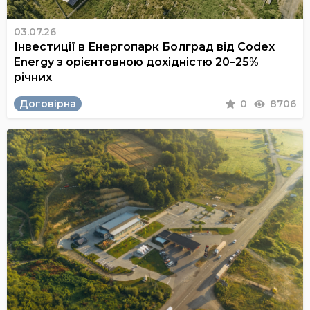
03.07.26
Інвестиції в Енергопарк Болград від Codex
Energy з орієнтовною дохідністю 20–25%
річних
Договірна
0
8706