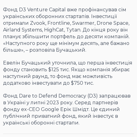
Фонд D3 Venture Capital вже профінансував сім
українських оборонних стартапів. Інвестиції
отримали Zvook, Frontline, Swarmer, Drone Space,
Airland Systems, HighCat, Tytan. До кінця року він
планує збільшити портфель до десяти компаній.
«Наступного року ще мінімум десять, але бажано
більше», – розповіла Бучацький.
Евелін Бучацький уточнила, що перша інвестиція
фонду становить $125 тис. Якщо компанія збирає
наступний раунд, то фонд має можливість
додатково інвестувати до $750 тис.
Фонд Dare to Defend Democracy (D3) запрацював
в Україні у липні 2023 року. Серед партнерів
фонду ex-CEO Google Ерік Шмідт. Це єдиний
публічний приватний фонд, який інвестує в
українські оборонні стартапи.