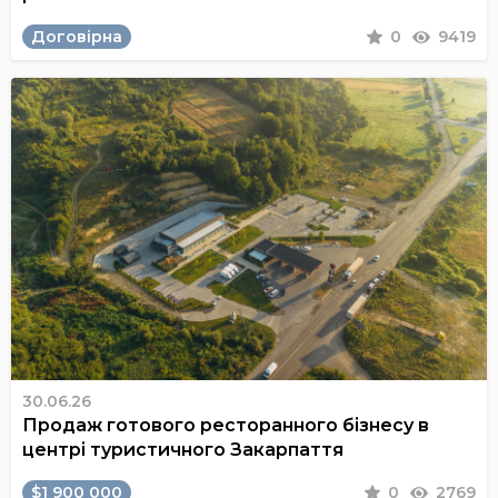
Договірна
0
9419
30.06.26
Продаж готового ресторанного бізнесу в
центрі туристичного Закарпаття
$1 900 000
0
2769