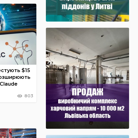
вестують $15
 розширюють
 Claude
803