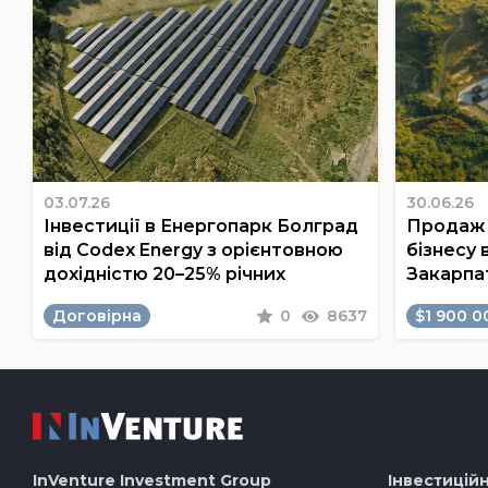
03.07.26
30.06.26
Інвестиції в Енергопарк Болград
Продаж 
від Codex Energy з орієнтовною
бізнесу 
дохідністю 20–25% річних
Закарпа
Договірна
0
8637
$1 900 0
InVenture
Investment Group
Інвестиційн