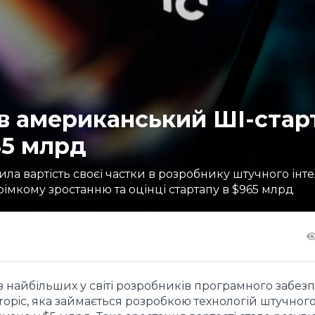
e в американський ШІ-стар
$5 млрд
ла вартість своєї частки в розробнику штучного інт
імкому зростанню та оцінці стартапу в $965 млрд
з найбільших у світі розробників програмного забез
hropic, яка займається розробкою технологій штучног