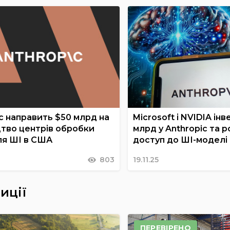
c направить $50 млрд на
Microsoft і NVIDIA ін
цтво центрів обробки
млрд у Anthropic та
ля ШІ в США
доступ до ШІ-моделі
803
19.11.25
иції
ПЕРЕВІРЕНО