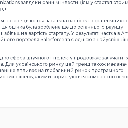
ations завдяки раннім інвестиціям у стартап отри
рд.
ом на кінець квітня загальна вартість її стратегічних і
к ця оцінка була зроблена ще до останнього раунду
 збільшив вартість стартапу. У результаті частка в An
ійного портфеля Salesforce та є однією з найуспішні
идко сфера штучного інтелекту продовжує залучати к
ів. Для українського ринку цей тренд також має знач
тивніше впливає на глобальний ринок програмного
ивних рішень, якими користуються компанії по всьом