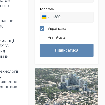
ьтатом
ового
Телефон
вклавши
у,
Українська
Англійська
рикінці
 $965
Підписатися
ння
м із
ехнології
у
о рішення
еконливих