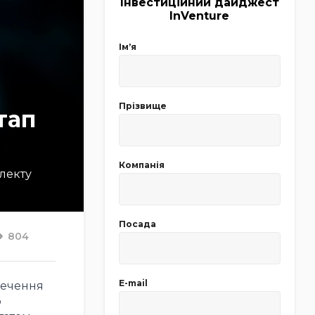
Інвестиційний дайджест
InVenture
Імʼя
Прізвище
тап
Компанія
електу
Посада
804
E-mail
печення
о