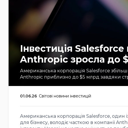
Інвестиція Salesforc
Anthropic зросла до 
Американська корпорація Salesforce збільши
Anthropic приблизно до $5 млрд завдяки стр
01.06.26
Світові новини інвестицій
Американська корпорація Salesforce, один і
для бізнесу, володіє часткою в компанії Ant