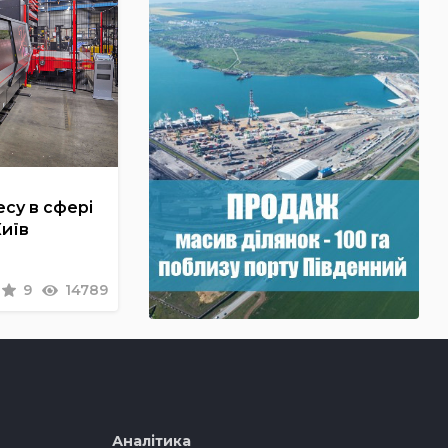
су в сфері
Київ
9
14789
Аналітика