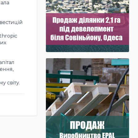
мала
нвестицій
thropic
ших
апітал
ення,
у світу.