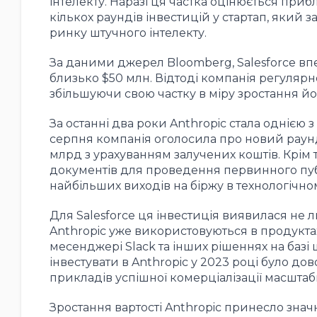
інтелекту. Наразі ця частка оцінюється приб
кількох раундів інвестицій у стартап, який з
ринку штучного інтелекту.
За даними джерел Bloomberg, Salesforce впе
близько $50 млн. Відтоді компанія регулярн
збільшуючи свою частку в міру зростання йог
За останні два роки Anthropic стала однією 
серпня компанія оголосила про новий раунд 
млрд з урахуванням залучених коштів. Крім
документів для проведення первинного публ
найбільших виходів на біржу в технологічном
Для Salesforce ця інвестиція виявилася не л
Anthropic уже використовуються в продукта
месенджері Slack та інших рішеннях на базі 
інвестувати в Anthropic у 2023 році було д
прикладів успішної комерціалізації масштаб
Зростання вартості Anthropic принесло знач