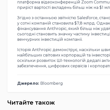
платформа відеоконференцій Zoom Communic
приріст вартості вкладень більш ніж на $1 мл
Згідно з останньою звітністю Salesforce, стан
у сотні компаній становила $7,8 млрд. Одна
фінансування Anthropic, який більш ніж удвічі
сьогодні становить значну частину інвестиц
венчурних інвестицій компанії.
Історія Anthropic демонструє, наскільки шв
найбільших світових корпорацій та інвестор
оскільки розвиток ШІ-технологій дедалі ак
забезпечення, цифрових сервісів і корпорат
Джерело:
Bloomberg
Читайте також