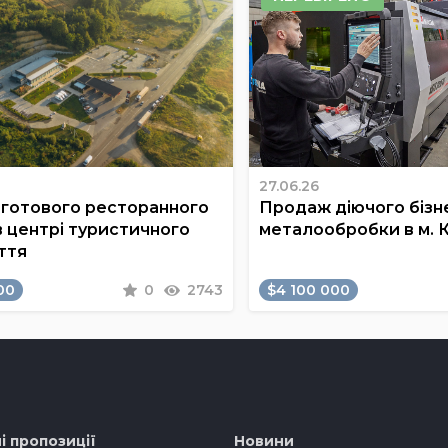
27.06.26
готового ресторанного
Продаж діючого бізне
в центрі туристичного
металообробки в м. 
ття
00
0
2743
$4 100 000
і пропозиції
Новини