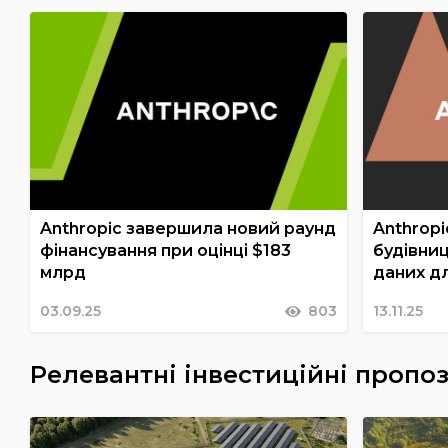
Anthropic завершила новий раунд
Anthropi
фінансування при оцінці $183
будівни
млрд
даних д
03.09.25
803
13.11.25
Релевантні інвестиційні пропоз