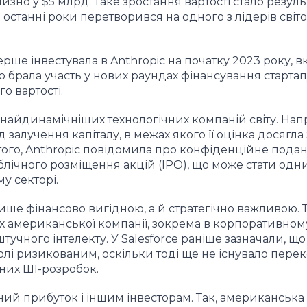
лизно у $5 млрд. Таке зростання вартості стало резул
а останні роки перетворився на одного з лідерів світ
рше інвестувала в Anthropic на початку 2023 року, 
о брала участь у нових раундах фінансування стартап
о вартості.
з найдинамічніших технологічних компаній світу. Нап
залучення капіталу, в межах якого її оцінка досягла
 того, Anthropic повідомила про конфіденційне пода
ічного розміщення акцій (IPO), що може стати одни
у секторі.
ише фінансово вигідною, а й стратегічно важливою. Т
х американської компанії, зокрема в корпоративном
штучного інтелекту. У Salesforce раніше зазначали, щ
оволі ризикованим, оскільки тоді ще не існувало пер
них ШІ-розробок.
ний прибуток і іншим інвесторам. Так, американська