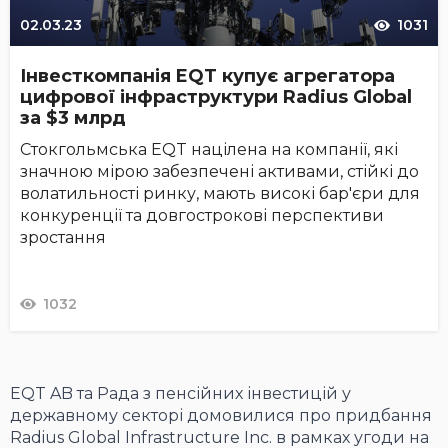
02.03.23
1031
Інвесткомпанія EQT купує агрегатора
цифрової інфраструктури Radius Global
за $3 млрд
Стокгольмська EQT націлена на компанії, які
значною мірою забезпечені активами, стійкі до
волатильності ринку, мають високі бар'єри для
конкуренції та довгострокові перспективи
зростання
1032
EQT AB та Рада з пенсійних інвестицій у
державному секторі домовилися про придбання
Radius Global Infrastructure Inc. в рамках угоди на