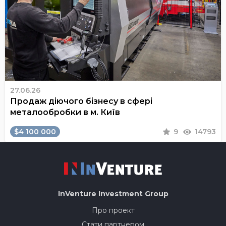
27.06.26
Продаж діючого бізнесу в сфері
металообробки в м. Київ
$4 100 000
9
14793
InVenture
Investment Group
Про проект
Стати партнером