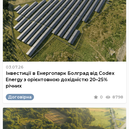
03.07.26
Інвестиції в Енергопарк Болград від Codex
Energy з орієнтовною дохідністю 20–25%
річних
Договірна
0
8798