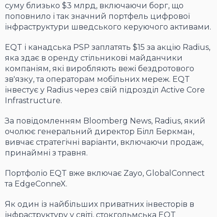
суму близько $3 млрд, включаючи борг, що
поповнило і так значний портфель цифрової
інфраструктури шведського керуючого активами.
EQT і канадська PSP заплатять $15 за акцію Radius,
яка здає в оренду стільникові майданчики
компаніям, які виробляють вежі бездротового
зв'язку, та операторам мобільних мереж. EQT
інвестує у Radius через свій підрозділ Active Core
Infrastructure.
За повідомленням Bloomberg News, Radius, який
очолює генеральний директор Білл Беркман,
вивчає стратегічні варіанти, включаючи продаж,
принаймні з травня.
Портфоліо EQT вже включає Zayo, GlobalConnect
та EdgeConneX.
Як один із найбільших приватних інвесторів в
інфраструктуру у світі, стокгольмська EQT