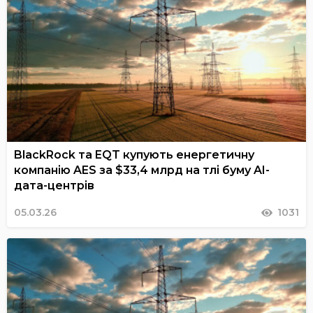
BlackRock та EQT купують енергетичну
компанію AES за $33,4 млрд на тлі буму AI-
дата-центрів
05.03.26
1031