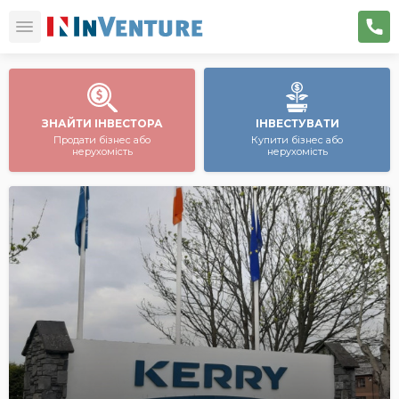
ЗНАЙТИ ІНВЕСТОРА
ІНВЕСТУВАТИ
Продати бізнес або
Купити бізнес або
нерухомість
нерухомість