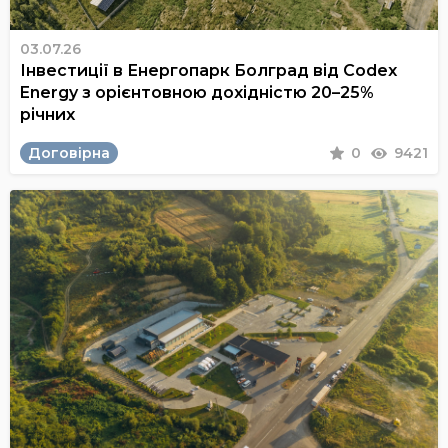
03.07.26
Інвестиції в Енергопарк Болград від Codex
Energy з орієнтовною дохідністю 20–25%
річних
Договірна
0
9421