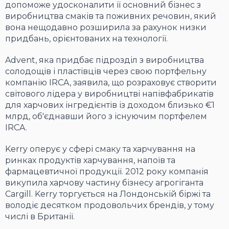
допоможе удосконалити її основний бізнес з
виробництва смаків та поживних речовин, який
вона нещодавно розширила за рахунок низки
придбань, орієнтованих на технології.
Advent, яка придбає підрозділ з виробництва
солодощів і пластівців через свою портфельну
компанію IRCA, заявила, що розраховує створити
світового лідера у виробництві напівфабрикатів
для харчових інгредієнтів із доходом близько €1
млрд, об'єднавши його з існуючим портфелем
IRCA.
Kerry оперує у сфері смаку та харчування на
ринках продуктів харчування, напоїв та
фармацевтичної продукції. 2012 року компанія
викупила харчову частину бізнесу агрогіганта
Cargill. Kerry торгується на Лондонській біржі та
володіє десятком продовольчих брендів, у тому
числі в Британії.