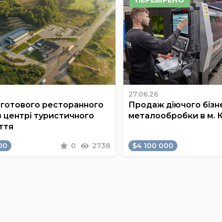
27.06.26
готового ресторанного
Продаж діючого бізне
в центрі туристичного
металообробки в м. 
ття
00
0
2738
$4 100 000