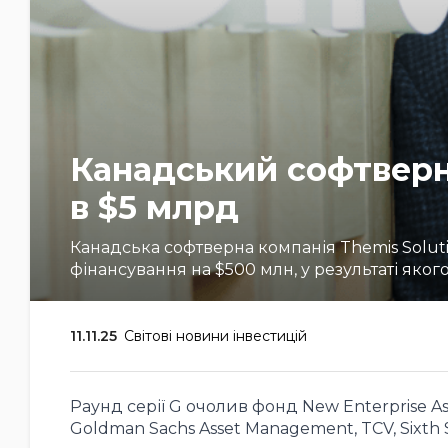
Канадський софтверни
в $5 млрд
Канадська софтверна компанія Themis Soluti
фінансування на $500 млн, у результаті якого
11.11.25
Світові новини інвестицій
Раунд серії G очолив фонд New Enterprise As
Goldman Sachs Asset Management, TCV, Sixth S