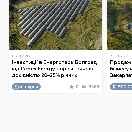
03.07.26
30.06.26
Інвестиції в Енергопарк Болград
Продаж 
від Codex Energy з орієнтовною
бізнесу 
дохідністю 20–25% річних
Закарпа
Договірна
0
8568
$1 900 0