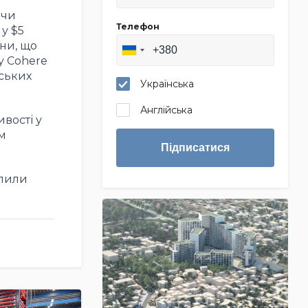
ючи
Телефон
у $5
їни, що
у Cohere
дських
Українська
Англійська
вості у
м
Підписатися
олили