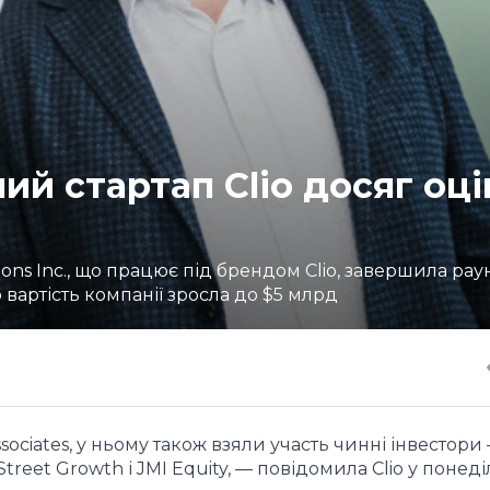
й стартап Clio досяг оці
ons Inc., що працює під брендом Clio, завершила рау
 вартість компанії зросла до $5 млрд
sociates, у ньому також взяли участь чинні інвестори
treet Growth і JMI Equity, — повідомила Clio у понеді