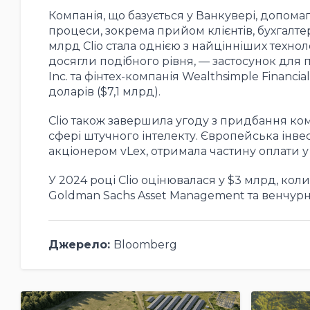
Компанія, що базується у Ванкувері, допом
процеси, зокрема прийом клієнтів, бухгалте
млрд Clio стала однією з найцінніших технол
досягли подібного рівня, — застосунок для 
Inc. та фінтех-компанія Wealthsimple Financi
доларів ($7,1 млрд).
Clio також завершила угоду з придбання комп
сфері штучного інтелекту. Європейська інве
акціонером vLex, отримала частину оплати у в
У 2024 році Clio оцінювалася у $3 млрд, ко
Goldman Sachs Asset Management та венчурни
Джерело:
Bloomberg