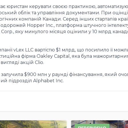
агає юристам керувати своєю практикою, автоматизу
рський облік та управління документами. При оцінці 
огічних компаній Канади. Серед інших стартапів кра
подорожей Hopper Inc., платформа штучного інтелект
al Corp., яку минулого місяця оцінили у 10 млрд кана
анії vLex LLC вартістю $1 млрд, що посилило її можли
стиційна фірма Oakley Capital, яка була мажоритарни
игляді акцій Clio.
ли залучила $900 млн у раунді фінансування, який оч
й підрозділ Alphabet Inc.
ПЕРЕВІРЕНО