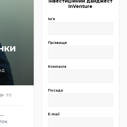
Інвестиційний дайджест
InVenture
Імʼя
Прізвище
нки
Компанія
нд
Посада
711
E-mail
 —
лок.