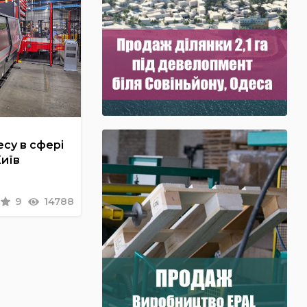
су в сфері
Київ
9
14788