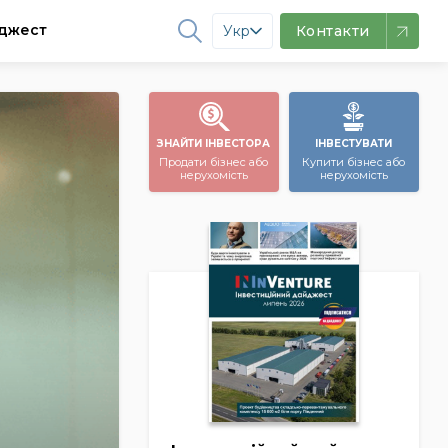
джест
Укр
Контакти
ЗНАЙТИ ІНВЕСТОРА
ІНВЕСТУВАТИ
Продати бізнес або
Купити бізнес або
нерухомість
нерухомість