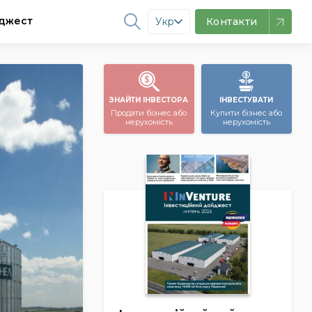
джест
Укр
Контакти
ЗНАЙТИ ІНВЕСТОРА
ІНВЕСТУВАТИ
Продати бізнес або
Купити бізнес або
нерухомість
нерухомість