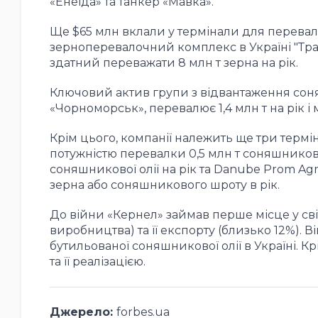
«Енеїда» та танкер «Мавка».
Ще $65 млн вклали у термінали для перевалк
зерноперевалочний комплекс в Україні "Тра
здатний переважати 8 млн т зерна на рік.
Ключовий актив групи з відвантаження соняш
«Чорноморськ», перевалює 1,4 млн т на рік і м
Крім цього, компанії належить ще три термі
потужністю перевалки 0,5 млн т соняшникової 
соняшникової олії на рік та Danube Prom Agr
зерна або соняшникового шроту в рік.
До війни «Кернел» займав перше місце у сві
виробництва) та її експорту (близько 12%).
бутильованої соняшникової олії в Україні. 
та її реалізацією.
Джерело:
forbes.ua