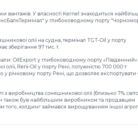
и вантажів. У власності Kernel знаходиться найбіл
нсБалкТермінал" у глибоководному порту "Чорномор
никової олії на судна, термінал TGT-Oil у порту
ає зберігання 97 тис. т.
нали: OilExport у глибоководному порту «Південний»
олії, Reni-Oil у порту Рені, потужністю 700 000 т
o у річковому порту Рені, що дозволяє експортувати 
ті з виробництва соняшникової олії (близько 7% світ
 Він також був найбільшим виробником та продавцем
Крім того, холдинг займався вирощуванням іншої агро