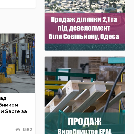
над
бником
и Sabre за
1582