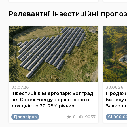
Релевантні інвестиційні пропоз
03.07.26
30.06.26
Інвестиції в Енергопарк Болград
Продаж 
від Codex Energy з орієнтовною
бізнесу 
дохідністю 20–25% річних
Закарпа
Договірна
0
9037
$1 900 0