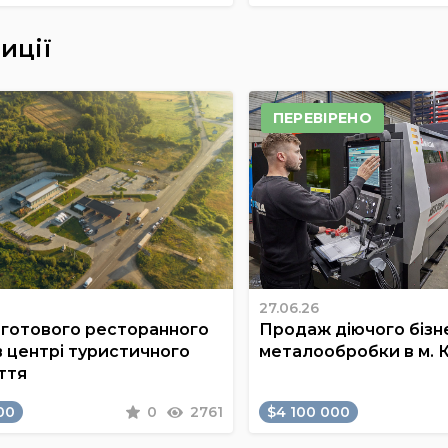
иції
ПЕРЕВІРЕНО
27.06.26
готового ресторанного
Продаж діючого бізне
в центрі туристичного
металообробки в м. 
ття
00
0
2761
$4 100 000