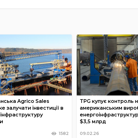
нська Agrico Sales
TPG купує контроль 
е залучати інвестиції в
американським виро
 інфраструктуру
енергоінфраструктур
и
$3,5 млрд
1582
09.02.26