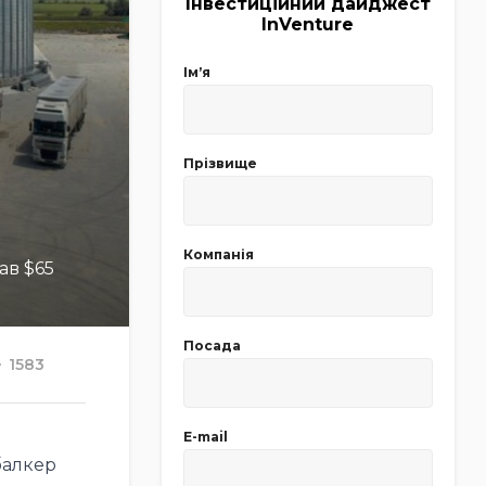
Інвестиційний дайджест
InVenture
Імʼя
Прізвище
Компанія
ав $65
Посада
1583
E-mail
балкер