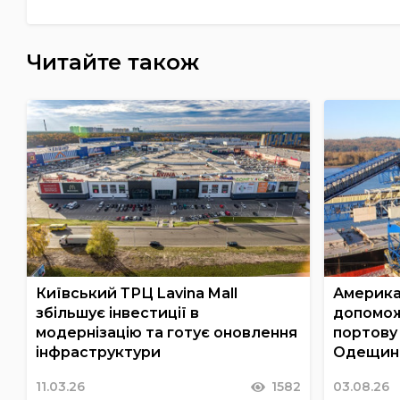
Читайте також
Київський ТРЦ Lavina Mall
Америка
збільшує інвестиції в
допомож
модернізацію та готує оновлення
портову
інфраструктури
Одещин
11.03.26
1582
03.08.26