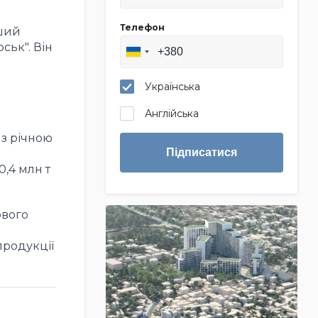
Телефон
ьший
ськ". Він
Українська
Англійська
 з річною
Підписатися
0,4 млн т
ового
продукції