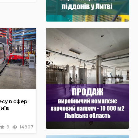
су в сфері
Київ
9
14807