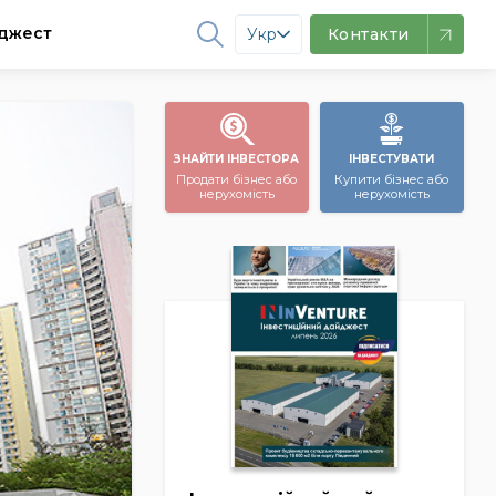
джест
Укр
Контакти
ЗНАЙТИ ІНВЕСТОРА
ІНВЕСТУВАТИ
Продати бізнес або
Купити бізнес або
нерухомість
нерухомість