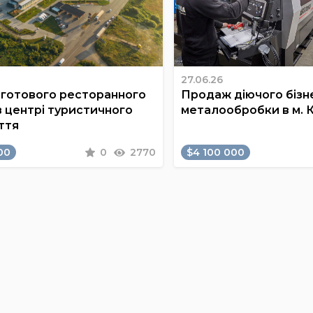
27.06.26
готового ресторанного
Продаж діючого бізне
в центрі туристичного
металообробки в м. 
ття
00
0
2770
$4 100 000