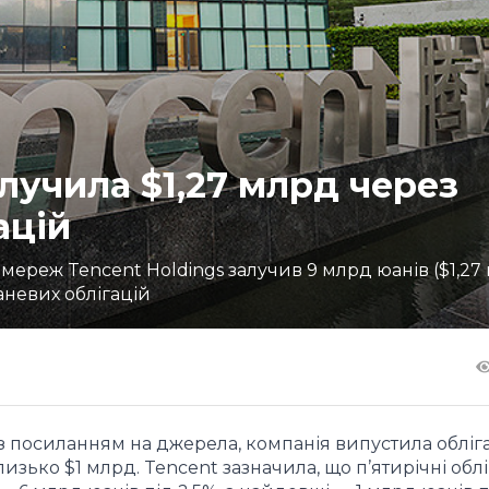
лучила $1,27 млрд через
ацій
х мереж Tencent Holdings залучив 9 млрд юанів ($1,27
невих облігацій
з посиланням на джерела, компанія випустила облігац
лизько $1 млрд. Tencent зазначила, що п’ятирічні облі