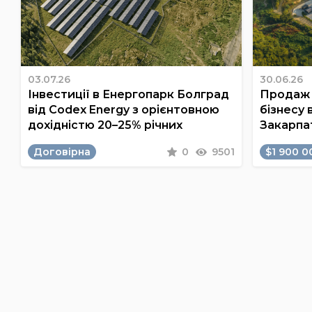
03.07.26
30.06.26
Інвестиції в Енергопарк Болград
Продаж 
від Codex Energy з орієнтовною
бізнесу 
дохідністю 20–25% річних
Закарпа
Договірна
0
9501
$1 900 0