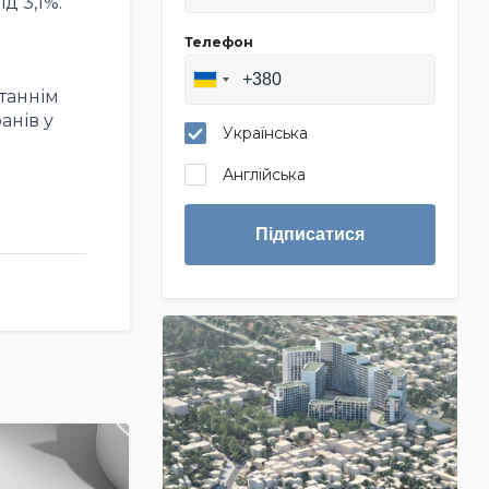
д 3,1%.
Телефон
станнім
анів у
Українська
Англійська
Підписатися