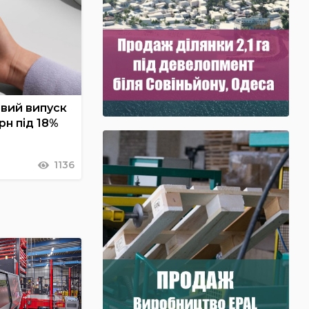
овий випуск
рн під 18%
1136