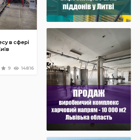
су в сфері
Київ
9
14816