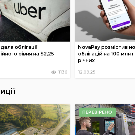
дала облігації
NovaPay розмістив н
ійного рівня на $2,25
облігацій на 100 млн г
річних
1136
12.09.25
иції
ПЕРЕВІРЕНО