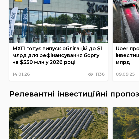
МХП готує випуск облігацій до $1
Uber про
млрд для рефінансування боргу
інвестиц
на $550 млн у 2026 році
млрд
14.01.26
1136
09.09.25
Релевантні інвестиційні пропоз